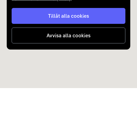
Tillåt alla cookies
Avvisa alla cookies
Upptäck Carla
Köp elbil och laddhybrid
Populära kategorier
Carla Partner Services
Sälj elbil