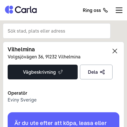
Tillbaka till startsidan
Ring oss
Öppn
Vilhelmina
Left
Volgsjövägen
36
,
91232
Vilhelmina
Vägbeskrivning
Dela
Operatör
Eviny Sverige
Är du ute efter att köpa, leasa eller