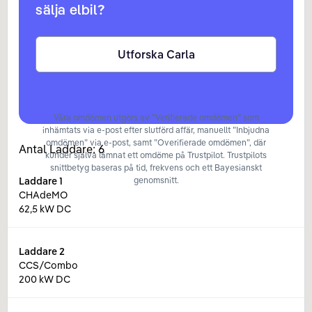
sälja elbil?
Utforska Carla
Våra omdömen utgörs av ”Verifierade omdömen” som
inhämtats via e-post efter slutförd affär, manuellt ”Inbjudna
omdömen” via e-post, samt ”Overifierade omdömen”, där
Antal Laddare:
6
kunder själva lämnat ett omdöme på Trustpilot. Trustpilots
snittbetyg baseras på tid, frekvens och ett Bayesianskt
Laddare
1
genomsnitt.
CHAdeMO
62,5 kW DC
Laddare
2
CCS/Combo
200 kW DC