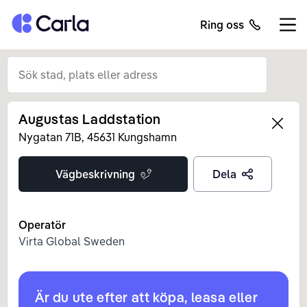
Tillbaka till startsidan
Ring oss
Öppn
Augustas Laddstation
Left
Nygatan
71B
,
45631
Kungshamn
Vägbeskrivning
Dela
Operatör
Virta Global Sweden
Är du ute efter att köpa, leasa eller