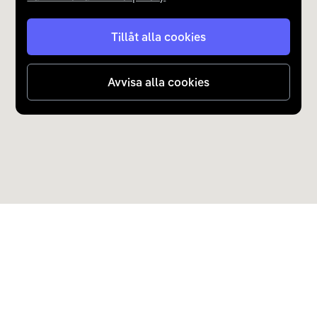
Tillåt alla cookies
Avvisa alla cookies
Upptäck Carla
Köp elbil och laddhybrid
Populära kategorier
Carla Partner Services
Sälj elbil