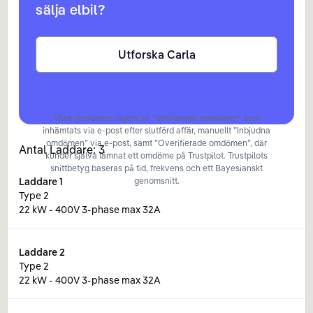
sälja elbil?
Utforska Carla
Våra omdömen utgörs av ”Verifierade omdömen” som
inhämtats via e-post efter slutförd affär, manuellt ”Inbjudna
omdömen” via e-post, samt ”Overifierade omdömen”, där
Antal Laddare:
3
kunder själva lämnat ett omdöme på Trustpilot. Trustpilots
snittbetyg baseras på tid, frekvens och ett Bayesianskt
Laddare
1
genomsnitt.
Type 2
22 kW - 400V 3-phase max 32A
Laddare
2
Type 2
22 kW - 400V 3-phase max 32A