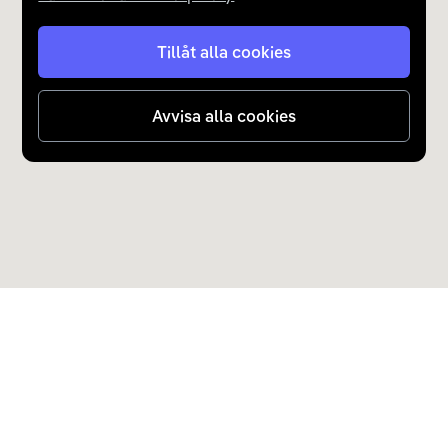
Tillåt alla cookies
Avvisa alla cookies
Upptäck Carla
Köp elbil och laddhybrid
Populära kategorier
Carla Partner Services
Sälj elbil