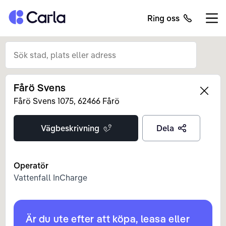
Tillbaka till startsidan
Ring oss
Öppn
Fårö Svens
Left
Fårö Svens
1075
,
62466
Fårö
Vägbeskrivning
Dela
Operatör
Vattenfall InCharge
Är du ute efter att köpa, leasa eller