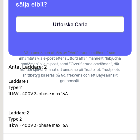
sälja elbil?
Utforska Carla
Våra omdömen utgörs av ”Verifierade omdömen” som
inhämtats via e-post efter slutförd affär, manuellt ”Inbjudna
omdömen” via e-post, samt ”Overifierade omdömen”, där
Antal Laddare:
2
kunder själva lämnat ett omdöme på Trustpilot. Trustpilots
snittbetyg baseras på tid, frekvens och ett Bayesianskt
Laddare
1
genomsnitt.
Type 2
11 kW - 400V 3-phase max 16A
Laddare
2
Type 2
11 kW - 400V 3-phase max 16A