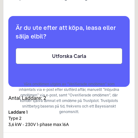
Är du ute efter att köpa, leasa eller
sälja elbil?
Utforska Carla
Våra omdömen utgörs av ”Verifierade omdömen” som
inhämtats via e-post efter slutförd affär, manuellt ”Inbjudna
omdömen” via e-post, samt ”Overifierade omdömen”, där
Antal Laddare:
2
kunder själva lämnat ett omdöme på Trustpilot. Trustpilots
snittbetyg baseras på tid, frekvens och ett Bayesianskt
Laddare
1
genomsnitt.
Type 2
3,6 kW - 230V 1-phase max 16A