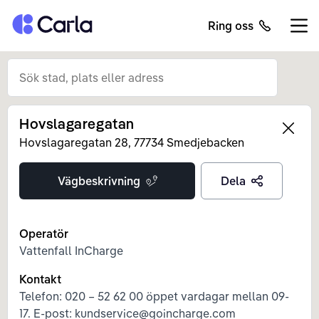
Tillbaka till startsidan
Ring oss
Öppn
Hovslagaregatan
Left
Hovslagaregatan
28
,
77734
Smedjebacken
Vägbeskrivning
Dela
Operatör
Vattenfall InCharge
Kontakt
Telefon: 020 – 52 62 00 öppet vardagar mellan 09-
17. E-post: kundservice@goincharge.com