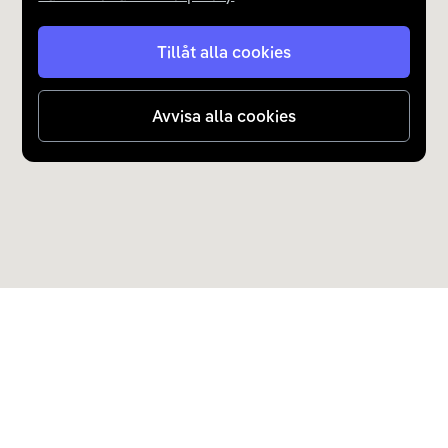
Tillåt alla cookies
Avvisa alla cookies
Upptäck Carla
Köp elbil och laddhybrid
Populära kategorier
Carla Partner Services
Sälj elbil