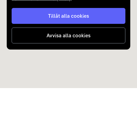
Tillåt alla cookies
Avvisa alla cookies
Upptäck Carla
Köp elbil och laddhybrid
Populära kategorier
Carla Partner Services
Sälj elbil