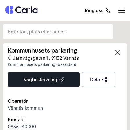
Tillbaka till startsidan
Ring oss
Öppn
Kommunhusets parkering
Left
Ö Järnvägsgatan 1
,
91132
Vännäs
Kommunhusets parkering (baksidan)
Vägbeskrivning
Dela
Operatör
Vännäs kommun
Kontakt
0935-140000