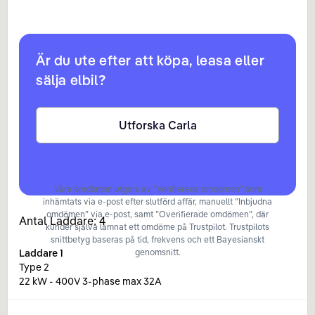
Är du ute efter att köpa, leasa eller
sälja elbil?
Utforska Carla
Våra omdömen utgörs av ”Verifierade omdömen” som
inhämtats via e-post efter slutförd affär, manuellt ”Inbjudna
omdömen” via e-post, samt ”Overifierade omdömen”, där
Antal Laddare:
4
kunder själva lämnat ett omdöme på Trustpilot. Trustpilots
snittbetyg baseras på tid, frekvens och ett Bayesianskt
Laddare
1
genomsnitt.
Type 2
22 kW - 400V 3-phase max 32A