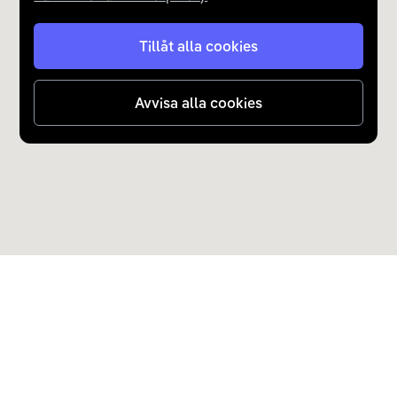
Tillåt alla cookies
Avvisa alla cookies
Upptäck Carla
Köp elbil och laddhybrid
Populära kategorier
Carla Partner Services
Sälj elbil