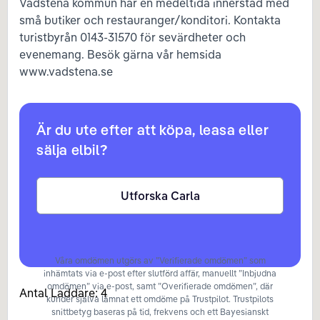
Vadstena kommun har en medeltida innerstad med
små butiker och restauranger/konditori. Kontakta
turistbyrån 0143-31570 för sevärdheter och
evenemang. Besök gärna vår hemsida
www.vadstena.se
Är du ute efter att köpa, leasa eller
sälja elbil?
Utforska Carla
Våra omdömen utgörs av ”Verifierade omdömen” som
inhämtats via e-post efter slutförd affär, manuellt ”Inbjudna
omdömen” via e-post, samt ”Overifierade omdömen”, där
Antal Laddare:
4
kunder själva lämnat ett omdöme på Trustpilot. Trustpilots
snittbetyg baseras på tid, frekvens och ett Bayesianskt