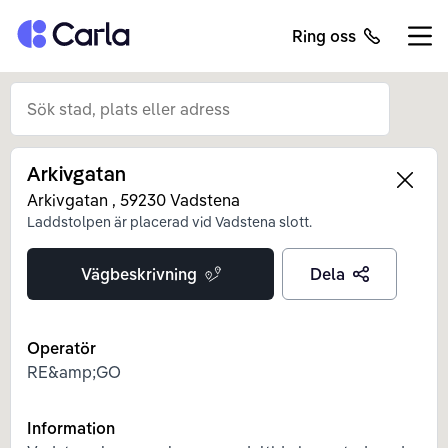
Tillbaka till startsidan
Ring oss
Öppn
Arkivgatan
Left
Arkivgatan
,
59230
Vadstena
Laddstolpen är placerad vid Vadstena slott.
Vägbeskrivning
Dela
Operatör
RE&amp;GO
Information