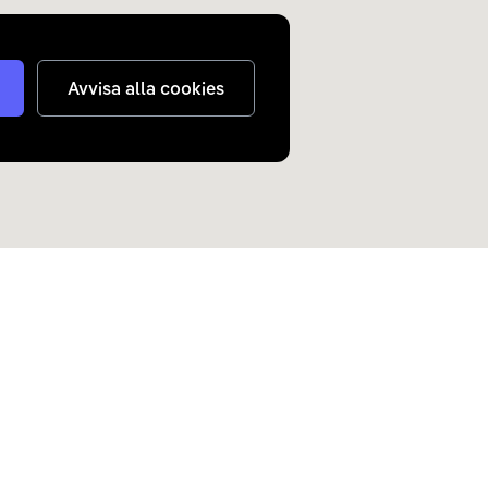
Avvisa alla cookies
judanden om elbilar och
n inkorg.
Skicka
nterar
dina personuppgifter