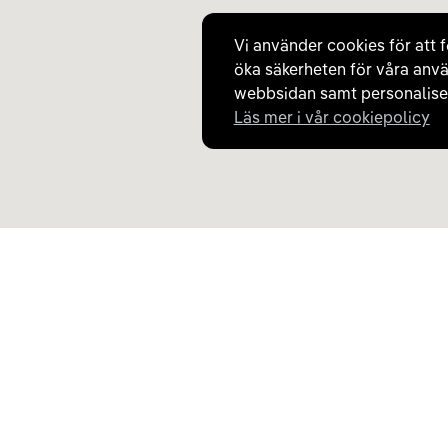
Vi använder cookies för att f
öka säkerheten för våra anvä
webbsidan samt personaliser
Läs mer i vår cookiepolicy
Upptäck Carla
Om Carla
Köp elbil och laddhybrid
Så fungerar Carla
Populära kategorier
Frågor och svar
Carla Partner Services
Om oss
Sälj elbil
Magasinet
Byt till elbil
Jobba på Carla
Laddkarta