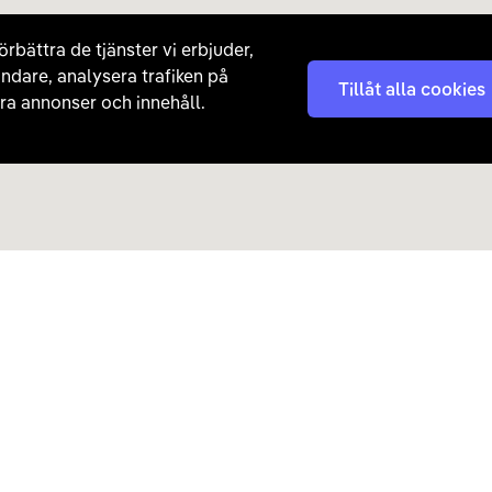
örbättra de tjänster vi erbjuder,
ndare, analysera trafiken på
Tillåt alla cookies
a annonser och innehåll.
Kontakta oss
Nyhetsbrev
08 - 792 01 01
Få nyheter, tips och erb
laddhybrider direkt till di
hej@carla.se
Chatta
E-postadress
Har du redan köpt bil och har
Läs mer om hur Carla ha
frågor? Kontakta vår
kundtjänst direkt.