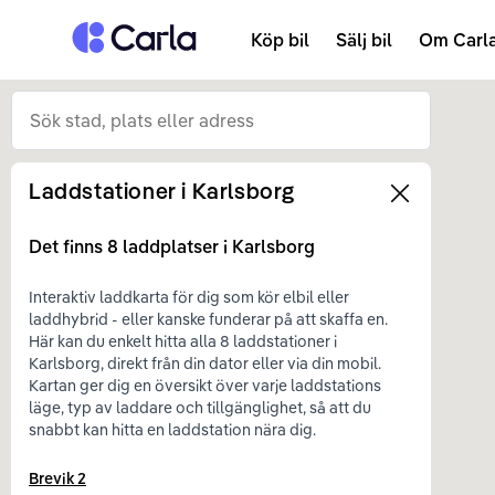
Tillbaka till startsidan
Köp bil
Sälj bil
Om Carl
Laddstationer i
Karlsborg
Left
Det finns
8
laddplatser i
Karlsborg
Interaktiv laddkarta för dig som kör elbil eller
laddhybrid - eller kanske funderar på att skaffa en.
Här kan du enkelt hitta alla 8 laddstationer i
Karlsborg, direkt från din dator eller via din mobil.
Kartan ger dig en översikt över varje laddstations
läge, typ av laddare och tillgänglighet, så att du
snabbt kan hitta en laddstation nära dig.
Brevik 2