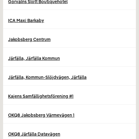
Görvälns Slott Boutiquehotel
ICA Maxi Barkaby
Jakobsberg Centrum
Järfälla, Järfälla Kommun
Järfälla, Kommun-Slöjdvägen, Järfälla
Kajens Samfällighetsförening #1
OKQ8 Jakobsberg Värmevägen 1
OKQ8 Järfälla Datavägen