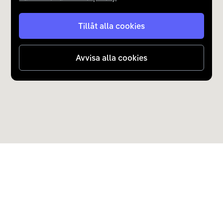
Tillåt alla cookies
Avvisa alla cookies
Upptäck Carla
Köp elbil och laddhybrid
Populära kategorier
Carla Partner Services
Sälj elbil