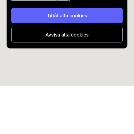
Tillåt alla cookies
Avvisa alla cookies
Upptäck Carla
Köp elbil och laddhybrid
Populära kategorier
Carla Partner Services
Sälj elbil