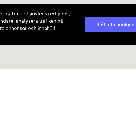
örbättra de tjänster vi erbjuder,
ndare, analysera trafiken på
Tillåt alla cookies
a annonser och innehåll.
Kontakta oss
Nyhetsbrev
08 - 792 01 01
Få nyheter, tips och erb
laddhybrider direkt till di
hej@carla.se
Chatta
E-postadress
Har du redan köpt bil och har
Läs mer om hur Carla ha
frågor? Kontakta vår
kundtjänst direkt.