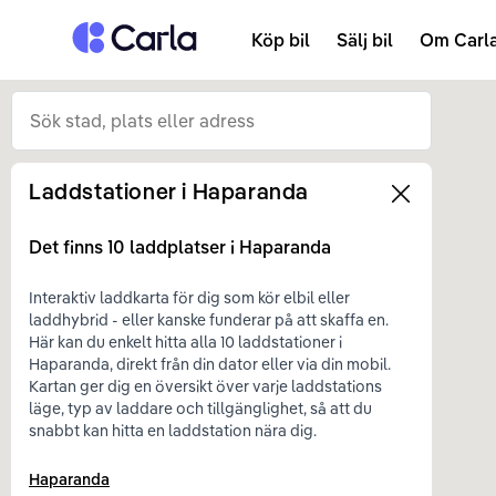
Tillbaka till startsidan
Köp bil
Sälj bil
Om Carl
Laddstationer i
Haparanda
Left
Det finns
10
laddplatser i
Haparanda
Interaktiv laddkarta för dig som kör elbil eller
laddhybrid - eller kanske funderar på att skaffa en.
Här kan du enkelt hitta alla 10 laddstationer i
Haparanda, direkt från din dator eller via din mobil.
Kartan ger dig en översikt över varje laddstations
läge, typ av laddare och tillgänglighet, så att du
snabbt kan hitta en laddstation nära dig.
Haparanda