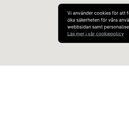
Vi använder cookies för att f
öka säkerheten för våra anvä
webbsidan samt personaliser
Läs mer i vår cookiepolicy
Upptäck Carla
Om Carla
Köp elbil och laddhybrid
Så fungerar Carla
Populära kategorier
Frågor och svar
Carla Partner Services
Om oss
Sälj elbil
Magasinet
Byt till elbil
Jobba på Carla
Laddkarta