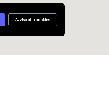
Avvisa alla cookies
judanden om elbilar och
n inkorg.
Skicka
nterar
dina personuppgifter