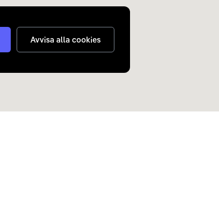
Avvisa alla cookies
judanden om elbilar och
n inkorg.
Skicka
nterar
dina personuppgifter