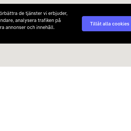
örbättra de tjänster vi erbjuder,
ndare, analysera trafiken på
Tillåt alla cookies
a annonser och innehåll.
Kontakta oss
Nyhetsbrev
08 - 792 01 01
Få nyheter, tips och erb
laddhybrider direkt till di
hej@carla.se
Chatta
E-postadress
Har du redan köpt bil och har
Läs mer om hur Carla ha
frågor? Kontakta vår
kundtjänst direkt.