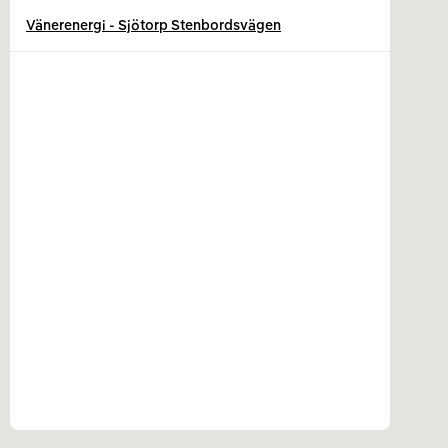
Vänerenergi - Sjötorp Stenbordsvägen