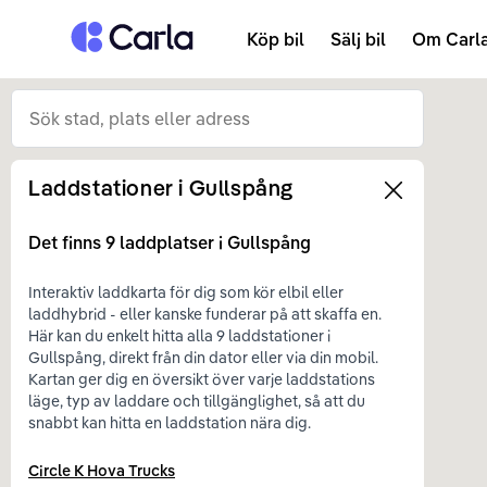
Tillbaka till startsidan
Köp bil
Sälj bil
Om Carl
Laddstationer i
Gullspång
Left
Det finns
9
laddplatser i
Gullspång
Interaktiv laddkarta för dig som kör elbil eller
laddhybrid - eller kanske funderar på att skaffa en.
Här kan du enkelt hitta alla 9 laddstationer i
Gullspång, direkt från din dator eller via din mobil.
Kartan ger dig en översikt över varje laddstations
läge, typ av laddare och tillgänglighet, så att du
snabbt kan hitta en laddstation nära dig.
Circle K Hova Trucks