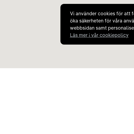
Vi använder cookies för att f
öka säkerheten för våra anvä
webbsidan samt personaliser
Läs mer i vår cookiepolicy
Upptäck Carla
Om Carla
Köp elbil och laddhybrid
Så fungerar Carla
Populära kategorier
Frågor och svar
Carla Partner Services
Om oss
Sälj elbil
Magasinet
Byt till elbil
Jobba på Carla
Laddkarta