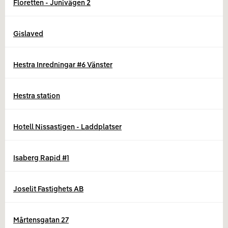
Floretten - Junivägen 2
Gislaved
Hestra Inredningar #6 Vänster
Hestra station
Hotell Nissastigen - Laddplatser
Isaberg Rapid #1
Joselit Fastighets AB
Mårtensgatan 27