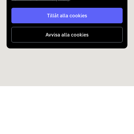
Tillåt alla cookies
Avvisa alla cookies
Upptäck Carla
Köp elbil och laddhybrid
Populära kategorier
Carla Partner Services
Sälj elbil