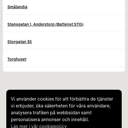
Smålandia
Stansgatan 1, Anderstorp (Batteriet STG)
Storgatan 35
Torghuset
Weland Industricentrum
Weland Industricentrum AB Gislaved
Vi använder cookies för att förbättra de tjänster
vi erbjuder, öka säkerheten för våra användare,
Westbo Fastighets AB Site 1
analysera trafiken på webbsidan samt
personalisera annonser och innehåll.
Läs mer i vår cookiepolicy