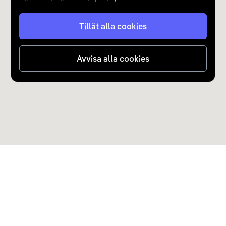
Tillåt alla cookies
Avvisa alla cookies
Upptäck Carla
Köp elbil och laddhybrid
Populära kategorier
Carla Partner Services
Sälj elbil