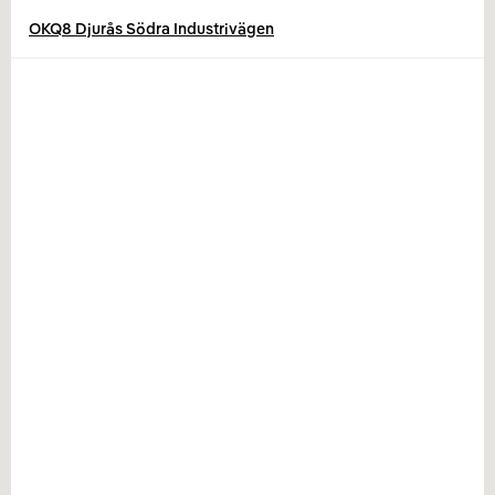
OKQ8 Djurås Södra Industrivägen