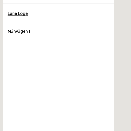
Lane Loge
Månvägen 1