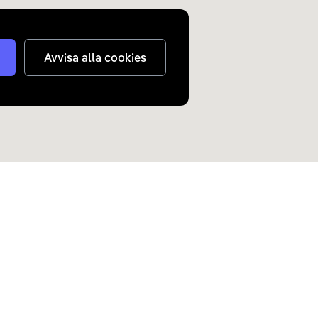
Avvisa alla cookies
judanden om elbilar och
n inkorg.
Skicka
nterar
dina personuppgifter