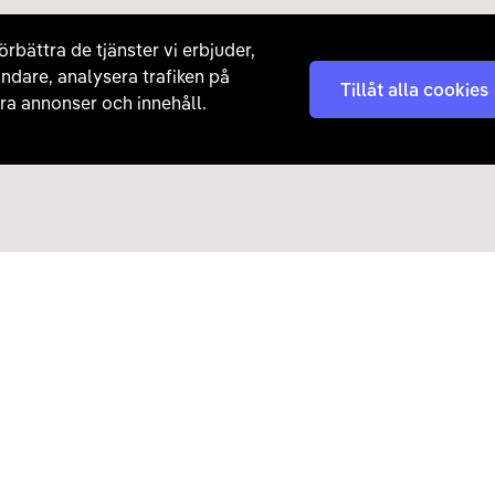
örbättra de tjänster vi erbjuder,
ndare, analysera trafiken på
Tillåt alla cookies
a annonser och innehåll.
Kontakta oss
Nyhetsbrev
08 - 792 01 01
Få nyheter, tips och erb
laddhybrider direkt till di
hej@carla.se
Chatta
E-postadress
Har du redan köpt bil och har
Läs mer om hur Carla ha
frågor? Kontakta vår
kundtjänst direkt.