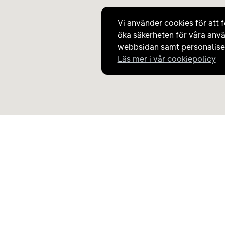
Vi använder cookies för att f
öka säkerheten för våra anvä
webbsidan samt personaliser
Läs mer i vår cookiepolicy
Upptäck Carla
Om Carla
Köp elbil och laddhybrid
Så fungerar Carla
Populära kategorier
Frågor och svar
Carla Partner Services
Om oss
Sälj elbil
Magasinet
Byt till elbil
Jobba på Carla
Laddkarta