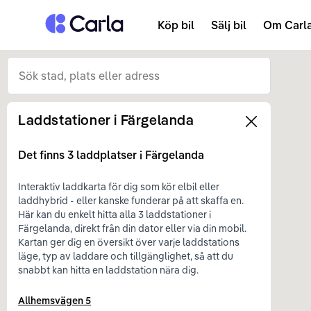
Tillbaka till startsidan
Köp bil
Sälj bil
Om Carl
Laddstationer i
Färgelanda
Left
Det finns
3
laddplatser i
Färgelanda
Interaktiv laddkarta för dig som kör elbil eller
laddhybrid - eller kanske funderar på att skaffa en.
Här kan du enkelt hitta alla 3 laddstationer i
Färgelanda, direkt från din dator eller via din mobil.
Kartan ger dig en översikt över varje laddstations
läge, typ av laddare och tillgänglighet, så att du
snabbt kan hitta en laddstation nära dig.
Allhemsvägen 5