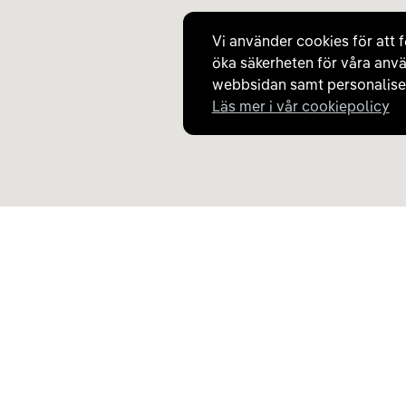
Vi använder cookies för att f
öka säkerheten för våra anvä
webbsidan samt personaliser
Läs mer i vår cookiepolicy
Upptäck Carla
Om Carla
Köp elbil och laddhybrid
Så fungerar Carla
Populära kategorier
Frågor och svar
Carla Partner Services
Om oss
Sälj elbil
Magasinet
Byt till elbil
Jobba på Carla
Laddkarta