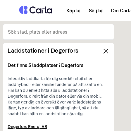
Tillbaka till startsidan
Köp bil
Sälj bil
Om Carl
Laddstationer i
Degerfors
Left
Det finns
5
laddplatser i
Degerfors
Interaktiv laddkarta för dig som kör elbil eller
laddhybrid - eller kanske funderar på att skaffa en.
Här kan du enkelt hitta alla 5 laddstationer i
Degerfors, direkt från din dator eller via din mobil.
Kartan ger dig en översikt över varje laddstations
läge, typ av laddare och tillgänglighet, så att du
snabbt kan hitta en laddstation nära dig.
Degerfors Energi AB