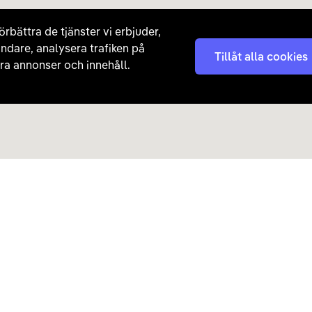
örbättra de tjänster vi erbjuder,
ndare, analysera trafiken på
Tillåt alla cookies
a annonser och innehåll.
Kontakta oss
Nyhetsbrev
08 - 792 01 01
Få nyheter, tips och erb
laddhybrider direkt till di
hej@carla.se
Chatta
E-postadress
Har du redan köpt bil och har
Läs mer om hur Carla ha
frågor? Kontakta vår
kundtjänst direkt.