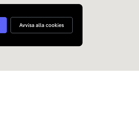
Avvisa alla cookies
judanden om elbilar och
n inkorg.
Skicka
nterar
dina personuppgifter