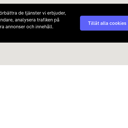
örbättra de tjänster vi erbjuder,
ndare, analysera trafiken på
Tillåt alla cookies
a annonser och innehåll.
Kontakta oss
Nyhetsbrev
08 - 792 01 01
Få nyheter, tips och erb
laddhybrider direkt till di
hej@carla.se
Chatta
E-postadress
Har du redan köpt bil och har
Läs mer om hur Carla ha
frågor? Kontakta vår
kundtjänst direkt.