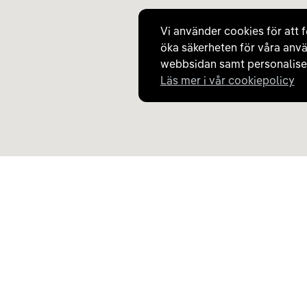
Vi använder cookies för att f
öka säkerheten för våra anvä
webbsidan samt personaliser
Läs mer i vår cookiepolicy
Upptäck Carla
Om Carla
Köp elbil och laddhybrid
Så fungerar Carla
Populära kategorier
Frågor och svar
Carla Partner Services
Om oss
Sälj elbil
Magasinet
Byt till elbil
Jobba på Carla
Laddkarta