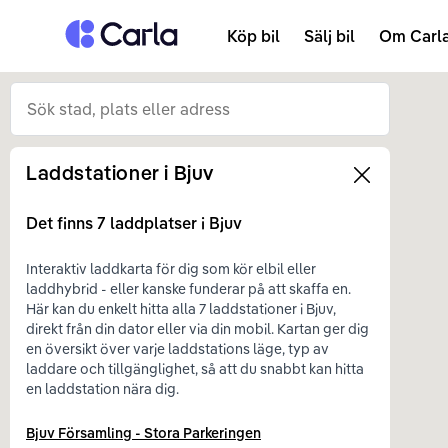
Tillbaka till startsidan
Köp bil
Sälj bil
Om Carl
Laddstationer i
Bjuv
Left
Det finns
7
laddplatser i
Bjuv
Interaktiv laddkarta för dig som kör elbil eller
laddhybrid - eller kanske funderar på att skaffa en.
Här kan du enkelt hitta alla 7 laddstationer i Bjuv,
direkt från din dator eller via din mobil. Kartan ger dig
en översikt över varje laddstations läge, typ av
laddare och tillgänglighet, så att du snabbt kan hitta
en laddstation nära dig.
Bjuv Församling - Stora Parkeringen