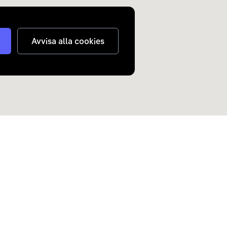
Avvisa alla cookies
judanden om elbilar och
n inkorg.
Skicka
nterar
dina personuppgifter