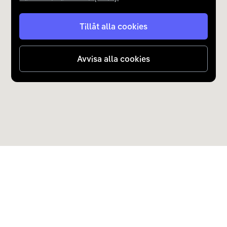
Tillåt alla cookies
Avvisa alla cookies
Upptäck Carla
Köp elbil och laddhybrid
Populära kategorier
Carla Partner Services
Sälj elbil