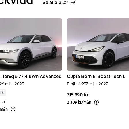
Se alla bilar
i
Ioniq 5
77,4 kWh Advanced
Cupra
Born
E-Boost Tech L
129 mil
·
2023
Elbil
·
4 933 mil
·
2023
ok
315 990 kr
 kr
2 309 kr
/
mån
Läs mer om finans
mån
Läs mer om finansiering