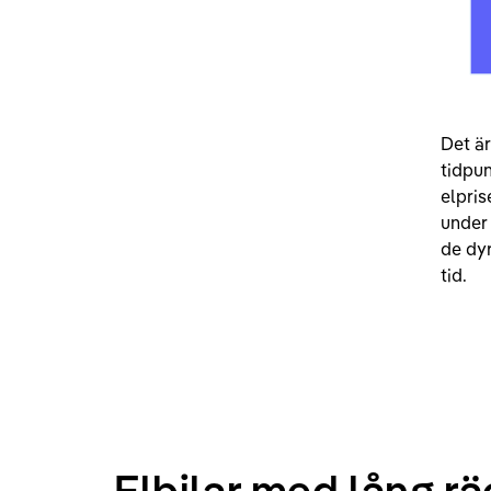
Det är
tidpun
elpris
under 
de dy
tid.
Elbilar med lång r