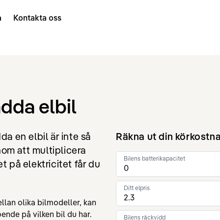
a
Kontakta oss
adda elbil
da en elbil är inte så
Räkna ut din körkostn
om att multiplicera
Bilens batterikapacitet
t på elektricitet får du
Ditt elpris
llan olika bilmodeller, kan
ende på vilken bil du har.
Bilens räckvidd