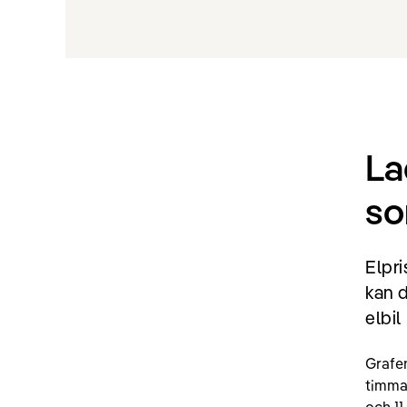
La
so
Elpri
kan d
elbil
Grafen
timma