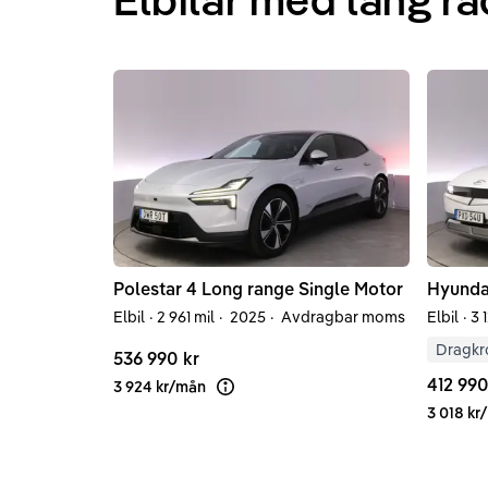
Polestar
4
Long range Single Motor
Hyunda
Elbil
·
2 961 mil
·
2025
·
Avdragbar moms
Elbil
·
3 
Dragkr
536 990 kr
412 990
3 924 kr
/
mån
Läs mer om finansiering
3 018 kr
/