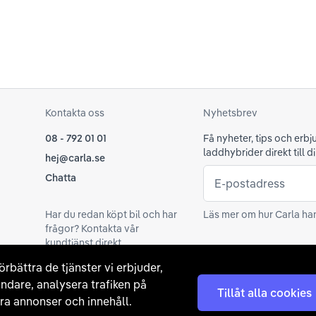
Kontakta oss
Nyhetsbrev
08 - 792 01 01
Få nyheter, tips och erb
laddhybrider direkt till di
hej@carla.se
Chatta
E-postadress
Har du redan köpt bil och har
Läs mer om hur Carla ha
frågor? Kontakta vår
kundtjänst direkt.
örbättra de tjänster vi erbjuder,
support@carla.se
ndare, analysera trafiken på
Tillåt alla cookies
a annonser och innehåll.
Medlemskap och utmärk