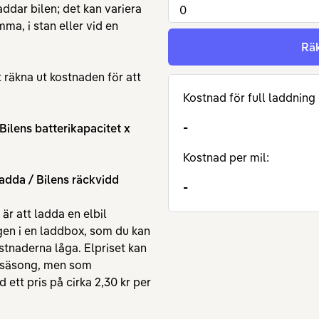
ddar bilen; det kan variera
a, i stan eller vid en
Rä
 räkna ut kostnaden för att
Kostnad för full laddning (
-
 Bilens batterikapacitet x
Kostnad per mil:
ladda / Bilens räckvidd
-
är att ladda en elbil
gen i en laddbox, som du kan
stnaderna låga. Elpriset kan
h säsong, men som
ett pris på cirka 2,30 kr per