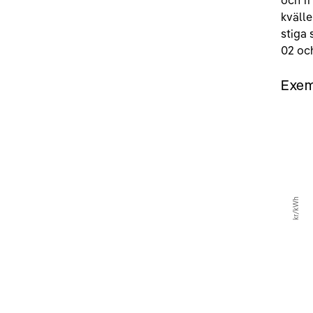
och 11
kvälle
stiga 
02 och
Exemp
kr/kWh