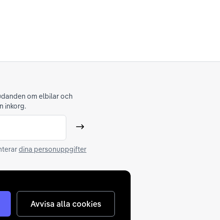
judanden om elbilar och
n inkorg.
Skicka
nterar
dina personuppgifter
Avvisa alla cookies
elser