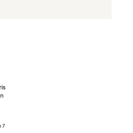
ris
in
n 7