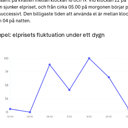
 samt på kvällen mellan klockan 16 och 19. Vid klockan 22 på
n sjunker elpriset, och från cirka 05.00 på morgonen börjar p
successivt. Den billigaste tiden att använda el är mellan klo
 04 på natten.
el: elprisets fluktuation under ett dygn
100
79
58
36
15
00:00
04:00
08:00
12:00
16:00
20:00
2