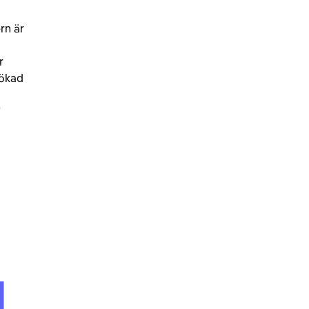
rn är
r
 ökad
"