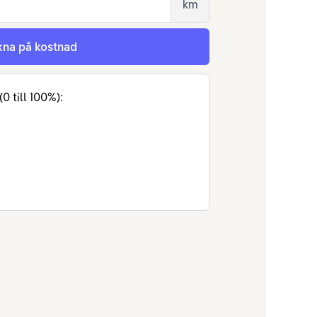
km
kna på kostnad
0 till 100%):