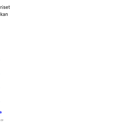
riset
ckan
3:59