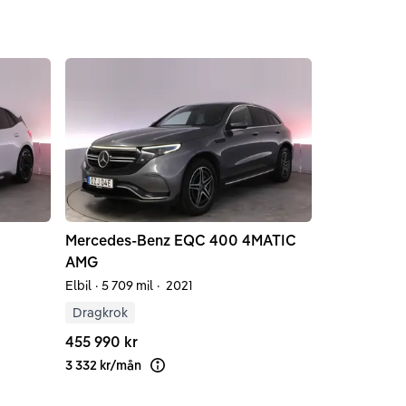
Mercedes-Benz
EQC
400 4MATIC
AMG
Elbil
·
5 709 mil
·
2021
Dragkrok
iering
455 990 kr
3 332 kr
/
mån
Läs mer om finansiering