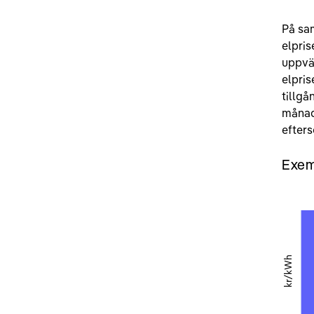
På sam
elpris
uppvä
elpri
tillgå
månade
efters
Exem
kr/kWh