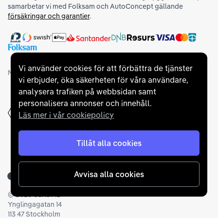
samarbetar vi med Folksam och AutoConcept gällande
försäkringar och garantier
.
Vi använder cookies för att förbättra de tjänster
Medlemskap och utmärkelser
vi erbjuder, öka säkerheten för våra användare,
analysera trafiken på webbsidan samt
personalisera annonser och innehåll.
Läs mer i vår cookiepolicy
Tillåt alla cookies
Avvisa alla cookies
Tillbaka till startsidan
©
2026
Carla AB
Ynglingagatan 14
113 47 Stockholm