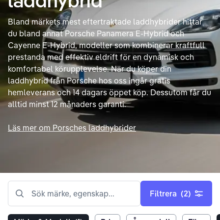
Bland märkets mest eftertraktade laddhybrider hittar
du bland annat Porsche Panamera E-Hybrid och
Cayenne E-Hybrid, modeller som kombinerar kraftfull
prestanda med effektiv eldrift för en dynamisk och
komfortabel körupplevelse. När du köper din
laddhybrid från Porsche hos oss ingår gratis
hemleverans och 14 dagars öppet köp. Dessutom får du
alltid minst 12 månaders garanti.
Läs mer om Porsches laddhybrider
Sök märke, egenskap...
Filtrera
(2)