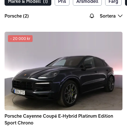
Märke & Modell
(1)
Pris
Årsmodell
Färg
Porsche (2)
Sortera
-
20 000 kr
Porsche
Cayenne
Coupé E-Hybrid Platinum Edition
Sport Chrono