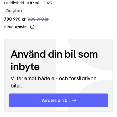
Laddhybrid
·
4 119 mil
·
2023
Dragkrok
780 990 kr
800 990 kr
5 708 kr
/
mån
Läs mer om finansiering
Använd din bil som
inbyte
Vi tar emot både el- och fossildrivna
bilar.
Värdera din bil