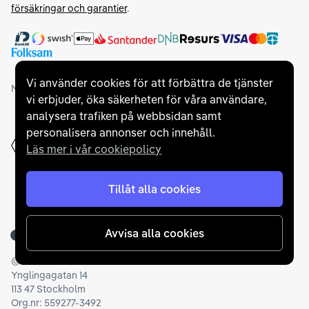
försäkringar och garantier
.
Vi använder cookies för att förbättra de tjänster
Medlemskap och utmärkelser
vi erbjuder, öka säkerheten för våra användare,
analysera trafiken på webbsidan samt
personalisera annonser och innehåll.
Läs mer i vår cookiepolicy
Tillåt alla cookies
Avvisa alla cookies
Tillbaka till startsidan
©
2026
Carla AB
Ynglingagatan 14
113 47 Stockholm
Org.nr: 559277-3492