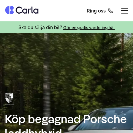
Tillbaka till startsidan
Ring oss
Öppn
Ska du sälja din bil?
Gör en gratis värdering här
Köp begagnad Porsche
laddhybrid