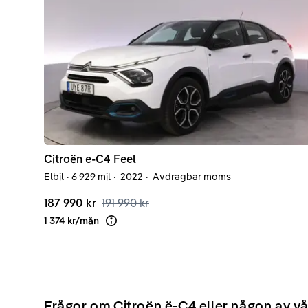
Citroën
e-C4
Feel
Elbil
·
6 929 mil
·
2022
·
Avdragbar moms
187 990 kr
191 990 kr
1 374 kr
/
mån
Läs mer om finansiering
Frågor om Citroën ë-C4 eller någon av vå