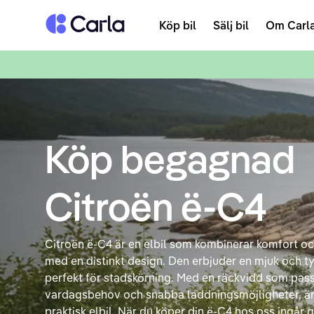
Tillbaka till startsidan
Köp bil
Sälj bil
Om Carl
Köp begagnad
Citroën ë-C4
Citroën ë-C4 är en elbil som kombinerar komfort o
med en distinkt design. Den erbjuder en mjuk och t
perfekt för stadskörning. Med en räckvidd som pass
vardagsbehov och snabba laddningsmöjligheter, är
praktisk elbil. När du köper din ë-C4 hos oss ingår