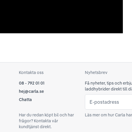
Kontakta oss
Nyhetsbrev
08 - 792 01 01
Få nyheter, tips och erb
laddhybrider direkt till di
hej@carla.se
Chatta
E-postadress
Har du redan köpt bil och har
Läs mer om hur Carla ha
frågor? Kontakta vår
kundtjänst direkt.