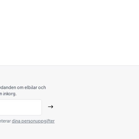
judanden om elbilar och
n inkorg.
Skicka
nterar
dina personuppgifter