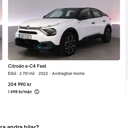
Citroën
e-C4
Feel
Elbil
·
2 701 mil
·
2022
·
Avdragbar moms
204 990 kr
1 498 kr
/
mån
Läs mer om finansiering
ra andra bilar?