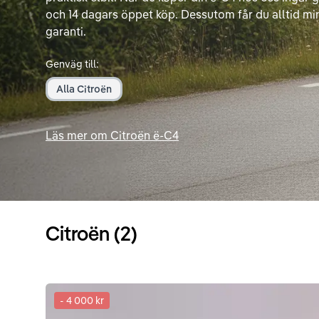
och 14 dagars öppet köp. Dessutom får du alltid mi
garanti.
Genväg till:
Alla Citroën
Läs mer om Citroën ë-C4
Citroën (2)
-
4 000 kr