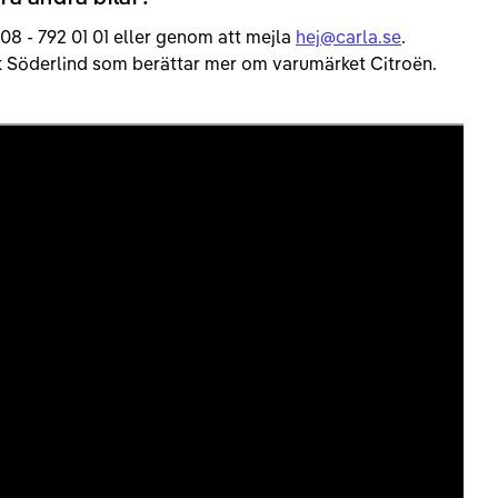
 08 - 792 01 01 eller genom att mejla
hej@carla.se
.
rik Söderlind som berättar mer om varumärket Citroën.