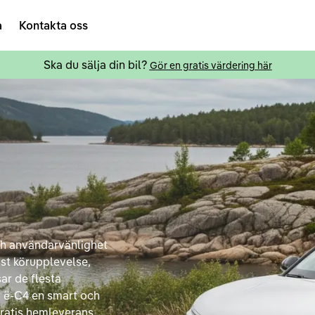
a
Kontakta oss
Ska du sälja din bil?
Gör en gratis värdering här
ch användarvänlighet
yst körupplevelse,
ar de flesta
 ë-C4 en smart och
 gratis hemleverans