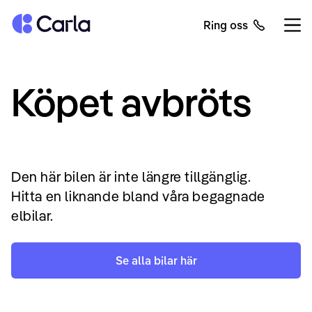
Tillbaka till startsidan
Ring oss
Öppn
Köpet avbröts
Den här bilen är inte längre tillgänglig.
Hitta en liknande bland våra begagnade
elbilar.
Se alla bilar här