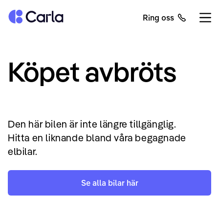
Tillbaka till startsidan
Ring oss
Öppn
Köpet avbröts
Den här bilen är inte längre tillgänglig.
Hitta en liknande bland våra begagnade
elbilar.
Se alla bilar här