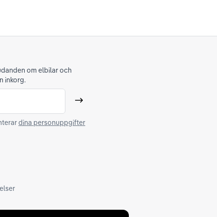
judanden om elbilar och
n inkorg.
Skicka
nterar
dina personuppgifter
elser