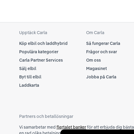
Upptäck Carla
Om Carla
Köp elbil och laddhybrid
Så fungerar Carla
Populära kategorier
Frågor och svar
Carla Partner Services
Om oss
Sälj elbil
Magasinet
Byt till elbil
Jobba på Carla
Laddkarta
Partners och betallösningar
Vi samarbetar med
flertalet banker
för att erbjuda dig bäst
en rad olika betalningsmetoder. För att du ska känna dig tr