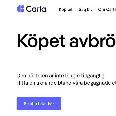
Tillbaka till startsidan
Köp bil
Sälj bil
Om Carl
Köpet avbrö
Den här bilen är inte längre tillgänglig.
Hitta en liknande bland våra begagnade el
Se alla bilar här