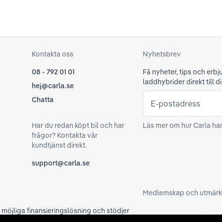
Kontakta oss
Nyhetsbrev
08 - 792 01 01
Få nyheter, tips och erb
laddhybrider direkt till di
hej@carla.se
Chatta
E-postadress
Har du redan köpt bil och har
Läs mer om hur Carla ha
frågor? Kontakta vår
kundtjänst direkt.
support@carla.se
Medlemskap och utmärk
a möjliga finansieringslösning och stödjer
ygg vid ditt köp samarbetar vi med