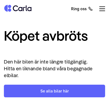
Tillbaka till startsidan
Ring oss
Öppn
Köpet avbröts
Den här bilen är inte längre tillgänglig.
Hitta en liknande bland våra begagnade
elbilar.
Se alla bilar här