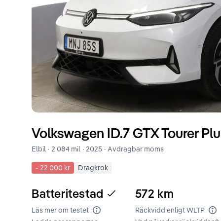
Volkswagen
ID.7
GTX Tourer Pl
Elbil ·
2 084 mil
·
2025
· Avdragbar moms
-
22 000 kr
Dragkrok
Batteritestad
572
km
Läs mer om testet
Räckvidd enligt WLTP
Batteritest
Rä