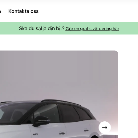
a
Kontakta oss
Ska du sälja din bil?
Gör en gratis värdering här
Visa nästa bild