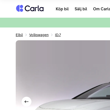
Tillbaka till startsidan
Köp bil
Sälj bil
Om Carl
Elbil
Volkswagen
ID.7
Visa föregående bild