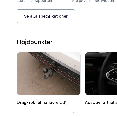
Ladda ner rapporten
Vad påverkar räckvidden?
Se alla specifikationer
Höjdpunkter
Dragkrok (elmanövrerad)
Adaptiv farthåll