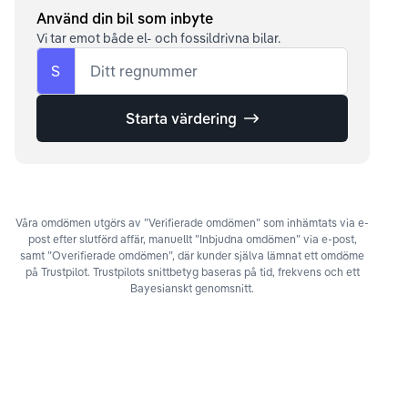
Använd din bil som inbyte
Vi tar emot både el- och fossildrivna bilar.
S
Ditt regnummer
Starta värdering
Våra omdömen utgörs av ”Verifierade omdömen” som inhämtats via e-
post efter slutförd affär, manuellt ”Inbjudna omdömen” via e-post,
samt ”Overifierade omdömen”, där kunder själva lämnat ett omdöme
på Trustpilot. Trustpilots snittbetyg baseras på tid, frekvens och ett
Bayesianskt genomsnitt.