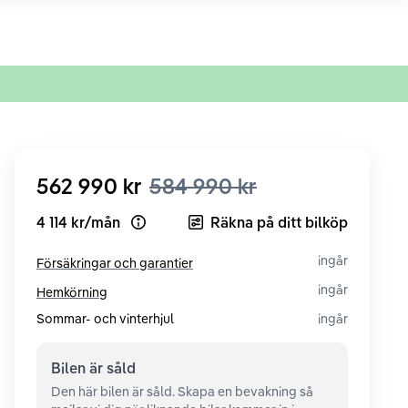
562 990 kr
584 990 kr
4 114 kr
/
mån
Räkna på ditt bilköp
Open loan example
ingår
Försäkringar och garantier
ingår
Hemkörning
Sommar- och vinterhjul
ingår
Bilen är
såld
Den här bilen är såld. Skapa en bevakning så