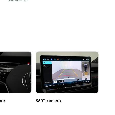
are
360°-kamera