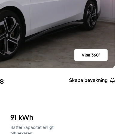
Visa 360°
us
Skapa bevakning
91
kWh
Batterikapacitet enligt
ckvidd enligt WLTP
tillverkaren