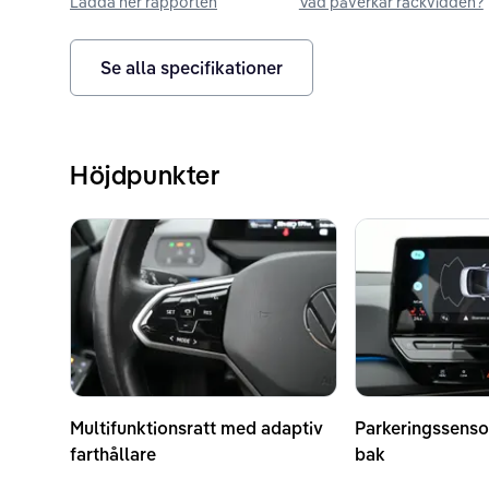
Ladda ner rapporten
Vad påverkar räckvidden?
Se alla specifikationer
Höjdpunkter
Multifunktionsratt med adaptiv
Parkeringssenso
farthållare
bak