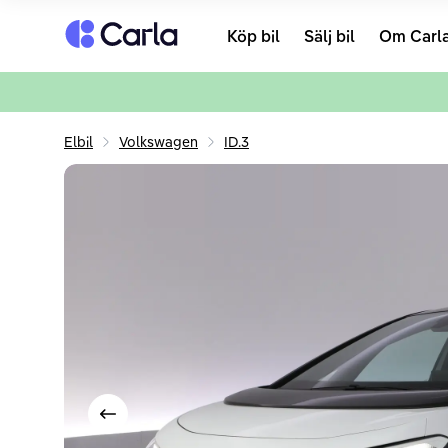
Tillbaka till startsidan
Köp bil
Sälj bil
Om Carl
Elbil
Volkswagen
ID.3
Visa föregående bild