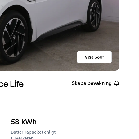
Visa 360°
e Life
Skapa bevakning
58
kWh
Batterikapacitet enligt
ckvidd enligt WLTP
tillverkaren