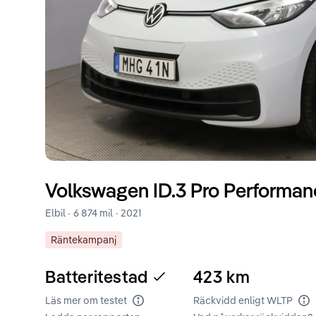
Volkswagen
ID.3
Pro Performanc
Elbil ·
6 874 mil
·
2021
Räntekampanj
Batteritestad
423
km
Läs mer om testet
Räckvidd enligt WLTP
Batteritest
Rä