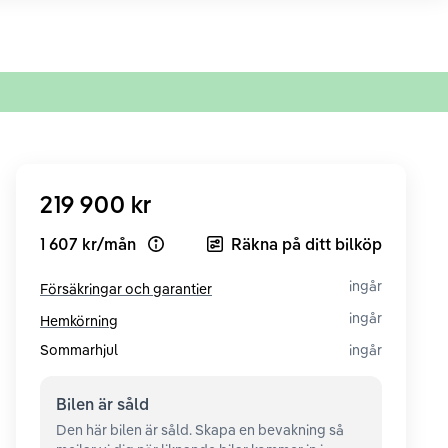
219 900 kr
1 607 kr
/
mån
Räkna på ditt bilköp
Open loan example
ingår
Försäkringar och garantier
ingår
Hemkörning
Sommarhjul
ingår
Bilen är
såld
Den här bilen är såld. Skapa en bevakning så