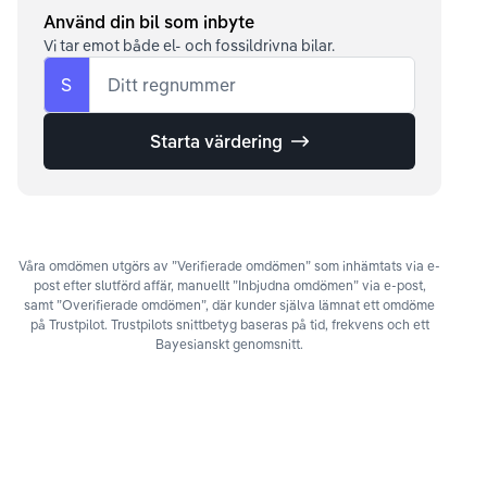
Använd din bil som inbyte
Vi tar emot både el- och fossildrivna bilar.
S
Ditt regnummer
Starta värdering
Våra omdömen utgörs av ”Verifierade omdömen” som inhämtats via e-
post efter slutförd affär, manuellt ”Inbjudna omdömen” via e-post,
samt ”Overifierade omdömen”, där kunder själva lämnat ett omdöme
på Trustpilot. Trustpilots snittbetyg baseras på tid, frekvens och ett
Bayesianskt genomsnitt.