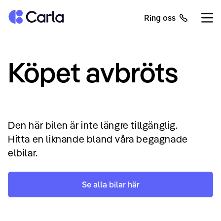
Tillbaka till startsidan
Ring oss
Öppn
Köpet avbröts
Den här bilen är inte längre tillgänglig.
Hitta en liknande bland våra begagnade
elbilar.
Se alla bilar här