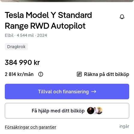
Tesla
Model Y
Standard
Right
Range RWD Autopilot
Elbil ·
4 544 mil
·
2024
Dragkrok
384 990 kr
2 814 kr
/
mån
Räkna på ditt bilköp
Open loan example
Tillval och finansiering
Få hjälp med ditt bilköp
ingår
Försäkringar och garantier