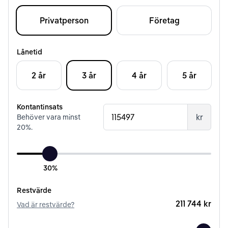
Privatperson
Företag
Lånetid
2 år
3 år
4 år
5 år
Kontantinsats
kr
Behöver vara minst
20
%.
30%
Restvärde
211 744 kr
Vad är restvärde?