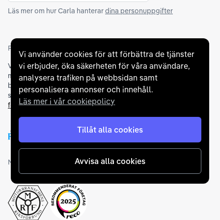
Läs mer om hur Carla hanterar
dina personuppgifter
Partners och betallösningar
Vi använder cookies för att förbättra de tjänster
vi erbjuder, öka säkerheten för våra användare,
Vi samarbetar med
flertalet banker
för att erbjuda dig bästa
möjliga finansieringslösning och stödjer en rad olika
analysera trafiken på webbsidan samt
betalningsmetoder. För att du ska känna dig trygg vid ditt köp
personalisera annonser och innehåll.
samarbetar vi med Folksam och AutoConcept gällande
Läs mer i vår cookiepolicy
försäkringar och garantier
.
Tillåt alla cookies
Avvisa alla cookies
Medlemskap och utmärkelser