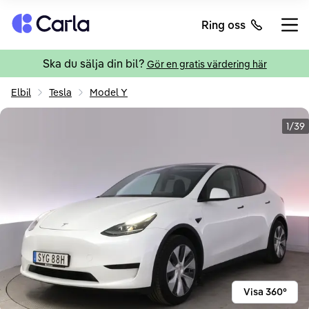
Tillbaka till startsidan
Ring oss
Öppn
Ska du sälja din bil?
Gör en gratis värdering här
Elbil
Tesla
Model Y
1/39
Visa 360°