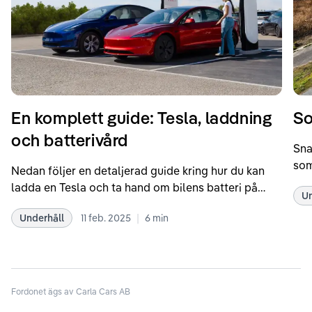
En komplett guide: Tesla, laddning
So
och batterivård
Sna
som
Nedan följer en detaljerad guide kring hur du kan
som
ladda en Tesla och ta hand om bilens batteri på
Un
kör
bästa sätt. Informationen är baserad på Teslas
dat
|
Underhåll
11 feb. 2025
6
min
rekommendationer samt våra egna erfarenheter
se 
kring elbilar. Notera att Tesla ibland uppdaterar
beh
sina rekommendationer, så det kan vara en bra idé
til
att kolla Teslas officiella supportsidor för den
din
senaste informationen.
Fordonet ägs av Carla Cars AB
att