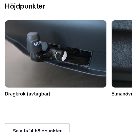
Höjdpunkter
Dragkrok (avtagbar)
Elmanövr
Se alla
14
höjdpunkter