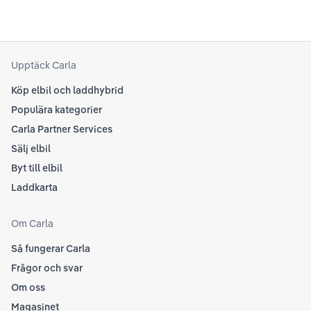
som
Upptäck Carla
Köp elbil och laddhybrid
Populära kategorier
Carla Partner Services
Sälj elbil
Byt till elbil
Laddkarta
Om Carla
Så fungerar Carla
Frågor och svar
Om oss
Magasinet