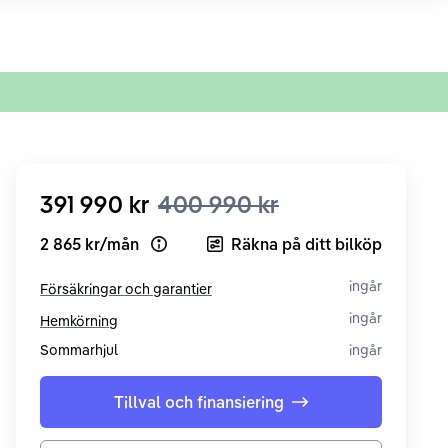
391 990 kr
400 990 kr
2 865 kr
/
mån
Räkna på ditt bilköp
Open loan example
ingår
Försäkringar och garantier
ingår
Hemkörning
Sommarhjul
ingår
Tillval och finansiering