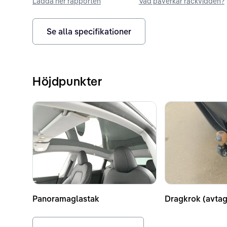
Ladda ner rapporten
Vad påverkar räckvidden?
Se alla specifikationer
Höjdpunkter
Panoramaglastak
Dragkrok (avtag