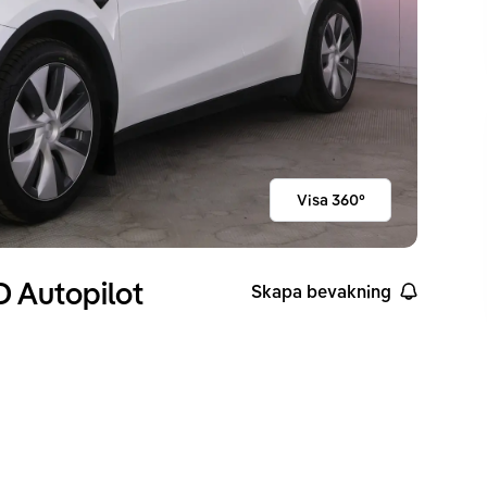
Visa 360°
 Autopilot
Skapa bevakning
ckvidd enligt WLTP