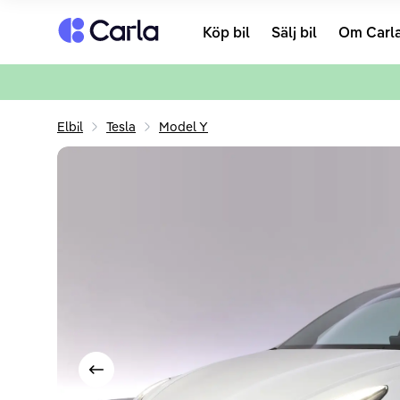
Tillbaka till startsidan
Köp bil
Sälj bil
Om Carl
Elbil
Tesla
Model Y
Visa föregående bild