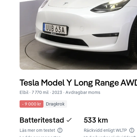
Tesla
Model Y
Long Range AWD
Elbil ·
7 770 mil
·
2023
· Avdragbar moms
-
9 000 kr
Dragkrok
Batteritestad
533
km
Läs mer om testet
Räckvidd enligt WLTP
Batteritest
Rä