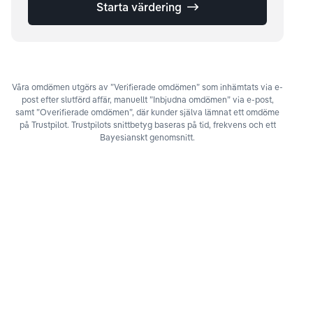
Starta värdering
Våra omdömen utgörs av ”Verifierade omdömen” som inhämtats via e-
post efter slutförd affär, manuellt ”Inbjudna omdömen” via e-post,
samt ”Overifierade omdömen”, där kunder själva lämnat ett omdöme
på Trustpilot. Trustpilots snittbetyg baseras på tid, frekvens och ett
Bayesianskt genomsnitt.