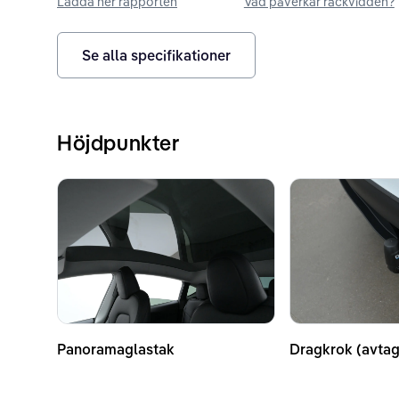
Ladda ner rapporten
Vad påverkar räckvidden?
Se alla specifikationer
Höjdpunkter
Panoramaglastak
Dragkrok (avtag