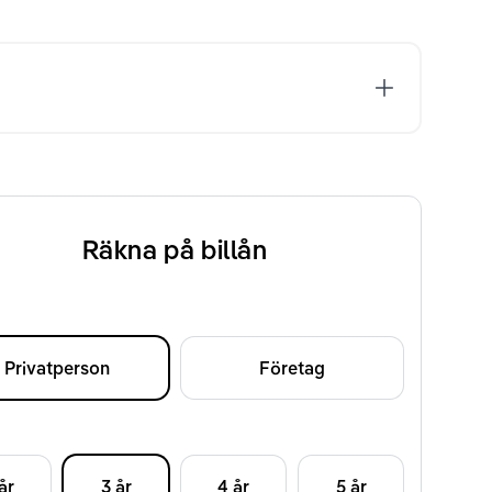
Räkna på billån
Privatperson
Företag
d
år
3 år
4 år
5 år