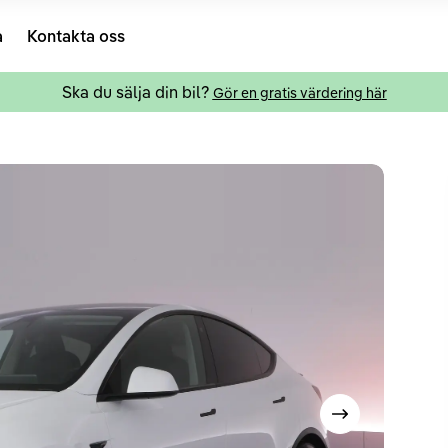
a
Kontakta oss
Ska du sälja din bil?
Gör en gratis värdering här
Visa nästa bild