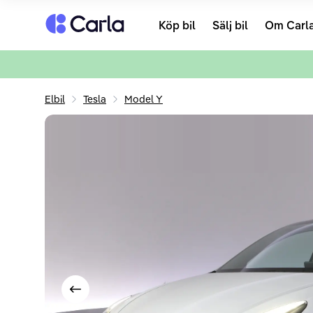
Tillbaka till startsidan
Köp bil
Sälj bil
Om Carl
Elbil
Tesla
Model Y
Visa föregående bild