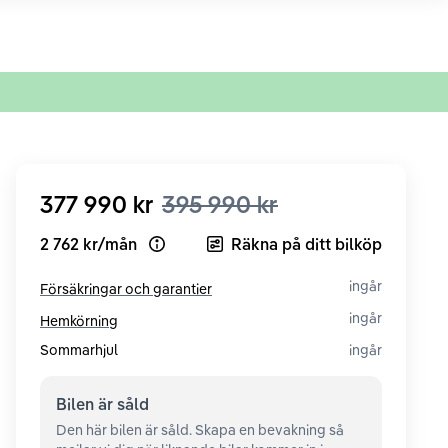
377 990 kr
395 990 kr
2 762 kr
/
mån
Räkna på ditt bilköp
Open loan example
ingår
Försäkringar och garantier
ingår
Hemkörning
Sommarhjul
ingår
Bilen är
såld
Den här bilen är såld. Skapa en bevakning så