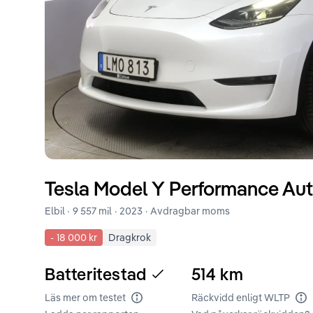
Tesla
Model Y
Performance Aut
Elbil ·
9 557 mil
·
2023
· Avdragbar moms
-
18 000 kr
Dragkrok
Batteritestad
514
km
Läs mer om testet
Räckvidd enligt WLTP
Batteritest
Rä