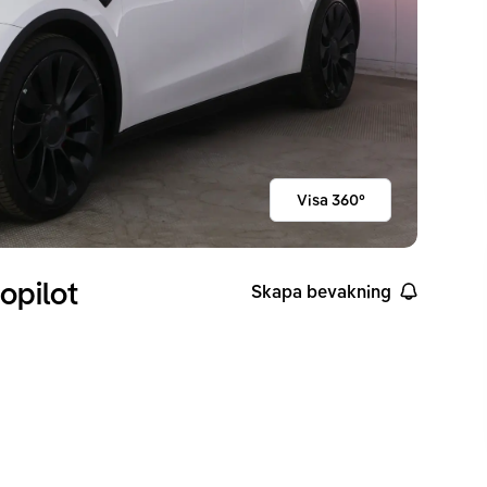
Visa 360°
opilot
Skapa bevakning
ckvidd enligt WLTP