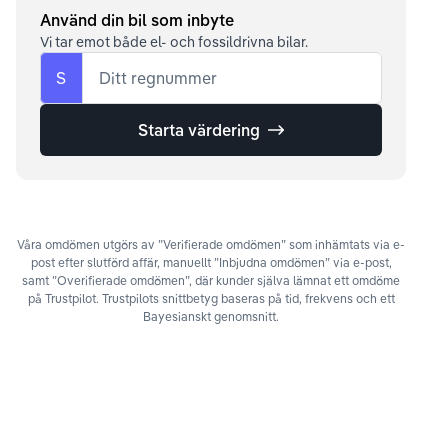
Använd din bil som inbyte
Vi tar emot både el- och fossildrivna bilar.
S
Ditt regnummer
Starta värdering
Våra omdömen utgörs av ”Verifierade omdömen” som inhämtats via e-
post efter slutförd affär, manuellt ”Inbjudna omdömen” via e-post,
samt ”Overifierade omdömen”, där kunder själva lämnat ett omdöme
på Trustpilot. Trustpilots snittbetyg baseras på tid, frekvens och ett
Bayesianskt genomsnitt.