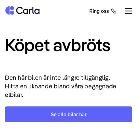
Tillbaka till startsidan
Ring oss
Öppn
Köpet avbröts
Den här bilen är inte längre tillgänglig.
Hitta en liknande bland våra begagnade
elbilar.
Se alla bilar här