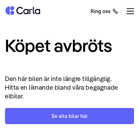
Tillbaka till startsidan
Ring oss
Öppn
Köpet avbröts
Den här bilen är inte längre tillgänglig.
Hitta en liknande bland våra begagnade
elbilar.
Se alla bilar här