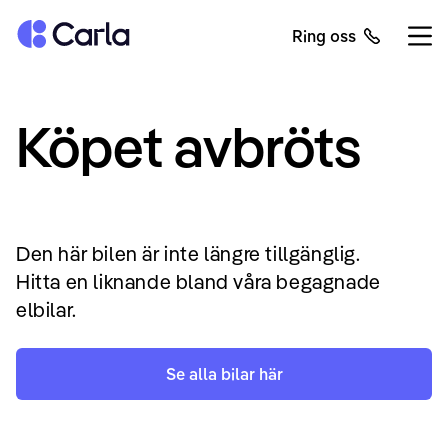
Tillbaka till startsidan
Ring oss
Öppn
Köpet avbröts
Den här bilen är inte längre tillgänglig.
Hitta en liknande bland våra begagnade
elbilar.
Se alla bilar här