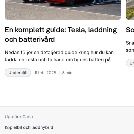
En komplett guide: Tesla, laddning
So
och batterivård
Sna
som
Nedan följer en detaljerad guide kring hur du kan
som
ladda en Tesla och ta hand om bilens batteri på
Un
kör
bästa sätt. Informationen är baserad på Teslas
dat
|
Underhåll
11 feb. 2025
6
min
rekommendationer samt våra egna erfarenheter
se 
kring elbilar. Notera att Tesla ibland uppdaterar
beh
sina rekommendationer, så det kan vara en bra idé
til
att kolla Teslas officiella supportsidor för den
din
senaste informationen.
att
som
Upptäck Carla
Köp elbil och laddhybrid