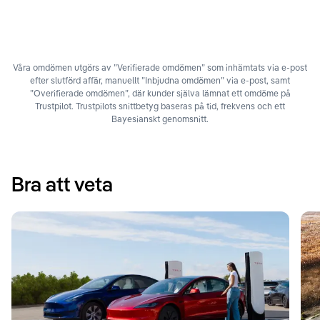
Våra omdömen utgörs av ”Verifierade omdömen” som inhämtats via e-post
efter slutförd affär, manuellt ”Inbjudna omdömen” via e-post, samt
”Overifierade omdömen”, där kunder själva lämnat ett omdöme på
Trustpilot. Trustpilots snittbetyg baseras på tid, frekvens och ett
Bayesianskt genomsnitt.
Bra att veta