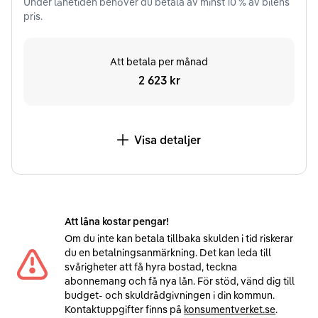
Under
lånetiden
behöver du betala av minst
10
% av bilens
pris.
Att betala per månad
2 623 kr
Visa detaljer
Att låna kostar pengar!
Om du inte kan betala tillbaka skulden i tid riskerar
du en betalningsanmärkning. Det kan leda till
svårigheter att få hyra bostad, teckna
abonnemang och få nya lån. För stöd, vänd dig till
budget- och skuldrådgivningen i din kommun.
Kontaktuppgifter finns på
konsumentverket.se
.