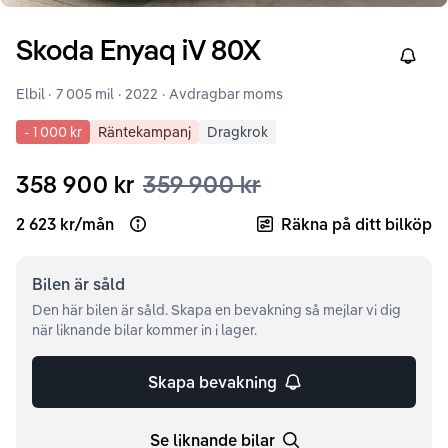
Skoda
Enyaq iV
80X
Right
Elbil ·
7 005 mil
·
2022
· Avdragbar moms
-
1 000 kr
Räntekampanj
Dragkrok
358 900 kr
359 900 kr
2 623 kr
/
mån
Räkna på ditt bilköp
Open loan example
Bilen är
såld
Den här bilen är såld. Skapa en bevakning så mejlar vi dig
när liknande bilar kommer in i lager.
Skapa bevakning
Se liknande bilar