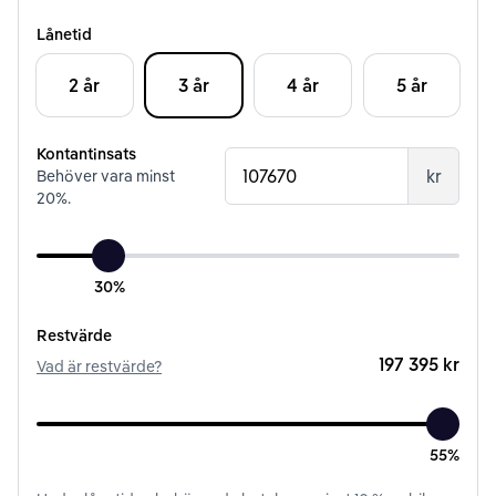
Lånetid
2 år
3 år
4 år
5 år
Kontantinsats
kr
Behöver vara minst
20
%.
30%
Restvärde
197 395 kr
Vad är restvärde?
55%