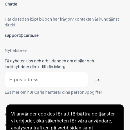
Chatta
Har du redan köpt bil och har frågor? Kontakta vår kundtjänst
direkt.
support@carla.se
Nyhetsbrev
Få nyheter, tips och erbjudanden om elbilar och
laddhybrider direkt till din inkorg.
E-postadress
Skicka
Läs mer om hur Carla hanterar
dina personuppgifter
Vi använder cookies för att förbättra de tjänster
Partners och betallösningar
vi erbjuder, öka säkerheten för våra användare,
Vi samarbetar med
flertalet banker
för att erbjuda dig bästa
analysera trafiken på webbsidan samt