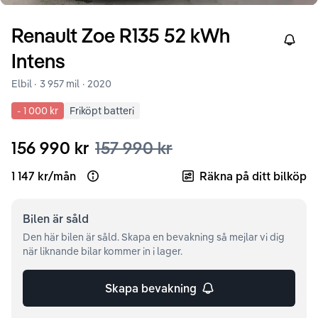
Renault
Zoe
R135 52 kWh
Right
Intens
Elbil ·
3 957 mil
·
2020
-
1 000 kr
Friköpt batteri
156 990 kr
157 990 kr
1 147 kr
/
mån
Räkna på ditt bilköp
Open loan example
Bilen är
såld
Den här bilen är såld. Skapa en bevakning så mejlar vi dig
när liknande bilar kommer in i lager.
Skapa bevakning