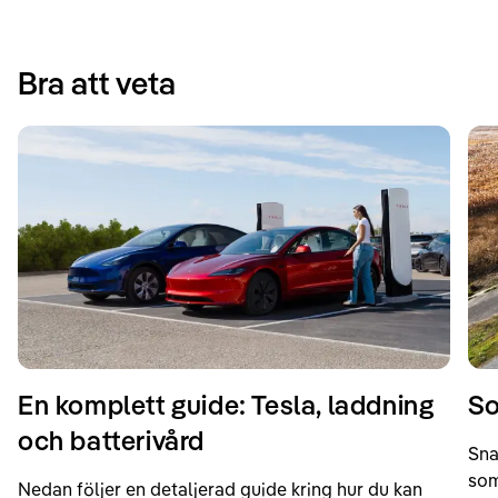
Bra att veta
En komplett guide: Tesla, laddning
So
och batterivård
Sna
som
Nedan följer en detaljerad guide kring hur du kan