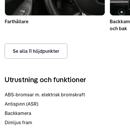
Farthållare
Backkame
och bak
Se alla
11
höjdpunkter
Utrustning och funktioner
ABS-bromsar m. elektrisk bromskraft
Antispinn (ASR)
Backkamera
Dimljus fram