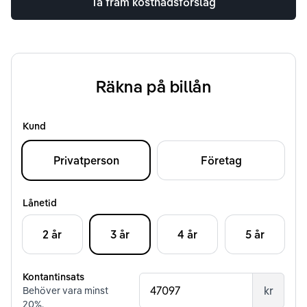
Ta fram kostnadsförslag
Räkna på billån
Kund
Privatperson
Företag
Lånetid
2 år
3 år
4 år
5 år
Kontantinsats
kr
Behöver vara minst
20
%.