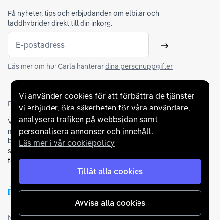
Få nyheter, tips och erbjudanden om elbilar och
laddhybrider direkt till din inkorg.
E-postadress
Skicka
Läs mer om hur Carla hanterar
dina personuppgifter
Vi använder cookies för att förbättra de tjänster
Partners och betallösningar
vi erbjuder, öka säkerheten för våra användare,
analysera trafiken på webbsidan samt
Vi samarbetar med
flertalet banker
för att erbjuda dig bästa
personalisera annonser och innehåll.
möjliga finansieringslösning och stödjer en rad olika
betalningsmetoder. För att du ska känna dig trygg vid ditt köp
Läs mer i vår cookiepolicy
samarbetar vi med Folksam och AutoConcept gällande
försäkringar och garantier
.
Tillåt alla cookies
Avvisa alla cookies
Medlemskap och utmärkelser