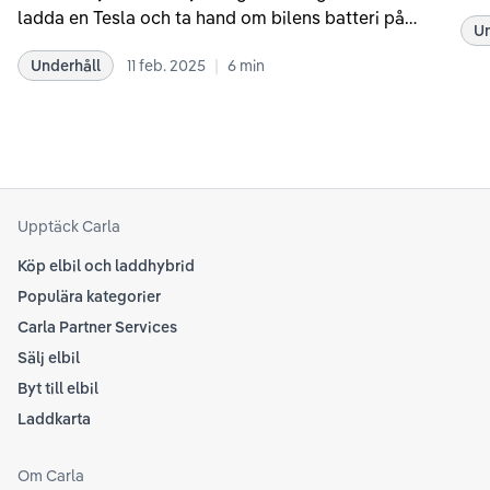
som
ladda en Tesla och ta hand om bilens batteri på
Un
kör
bästa sätt. Informationen är baserad på Teslas
dat
|
Underhåll
11 feb. 2025
6
min
rekommendationer samt våra egna erfarenheter
se 
kring elbilar. Notera att Tesla ibland uppdaterar
beh
sina rekommendationer, så det kan vara en bra idé
til
att kolla Teslas officiella supportsidor för den
din
senaste informationen.
att
som
Upptäck Carla
Köp elbil och laddhybrid
Populära kategorier
Carla Partner Services
Sälj elbil
Byt till elbil
Laddkarta
Om Carla