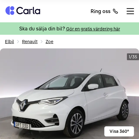
Tillbaka till startsidan
Ring oss
Öppn
Ska du sälja din bil?
Gör en gratis värdering här
Elbil
Renault
Zoe
1/35
Visa 360°