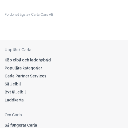
til
att kolla Teslas officiella supportsidor för den
din
senaste informationen.
Fordonet ägs av Carla Cars AB
att
som
Upptäck Carla
Köp elbil och laddhybrid
Populära kategorier
Carla Partner Services
Sälj elbil
Byt till elbil
Laddkarta
Om Carla
Så fungerar Carla