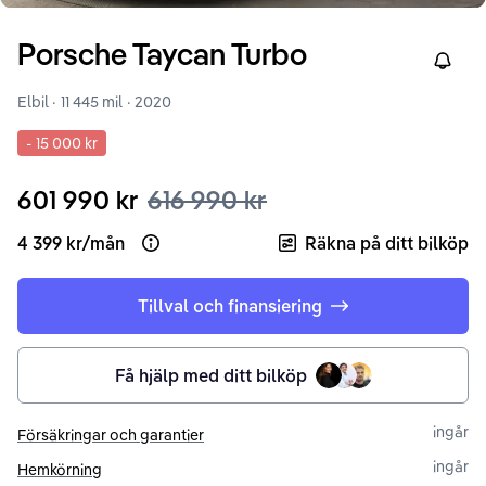
Porsche
Taycan
Turbo
Right
Elbil ·
11 445 mil
·
2020
-
15 000 kr
601 990 kr
616 990 kr
4 399 kr
/
mån
Räkna på ditt bilköp
Open loan example
Tillval och finansiering
Få hjälp med ditt bilköp
ingår
Försäkringar och garantier
ingår
Hemkörning