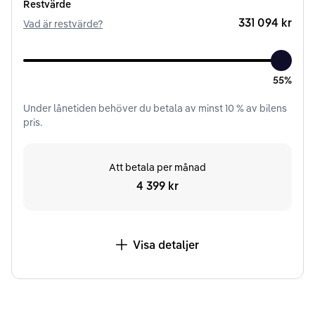
Restvärde
331 094 kr
Vad är restvärde?
55%
Under
lånetiden
behöver du betala av minst
10
% av bilens
pris.
Att betala per månad
4 399 kr
Visa detaljer