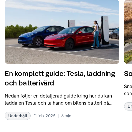
En komplett guide: Tesla, laddning
So
och batterivård
Sna
som
Nedan följer en detaljerad guide kring hur du kan
som
ladda en Tesla och ta hand om bilens batteri på
Un
kör
bästa sätt. Informationen är baserad på Teslas
dat
|
Underhåll
11 feb. 2025
6
min
rekommendationer samt våra egna erfarenheter
se 
kring elbilar. Notera att Tesla ibland uppdaterar
beh
sina rekommendationer, så det kan vara en bra idé