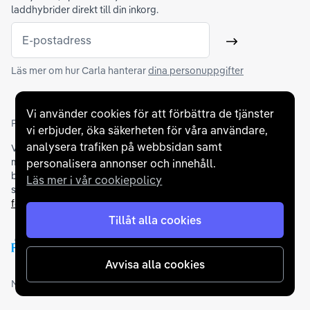
laddhybrider direkt till din inkorg.
E-postadress
Skicka
Läs mer om hur Carla hanterar
dina personuppgifter
Vi använder cookies för att förbättra de tjänster
Partners och betallösningar
vi erbjuder, öka säkerheten för våra användare,
analysera trafiken på webbsidan samt
Vi samarbetar med
flertalet banker
för att erbjuda dig bästa
möjliga finansieringslösning och stödjer en rad olika
personalisera annonser och innehåll.
betalningsmetoder. För att du ska känna dig trygg vid ditt köp
Läs mer i vår cookiepolicy
samarbetar vi med Folksam och AutoConcept gällande
försäkringar och garantier
.
Tillåt alla cookies
Avvisa alla cookies
Medlemskap och utmärkelser