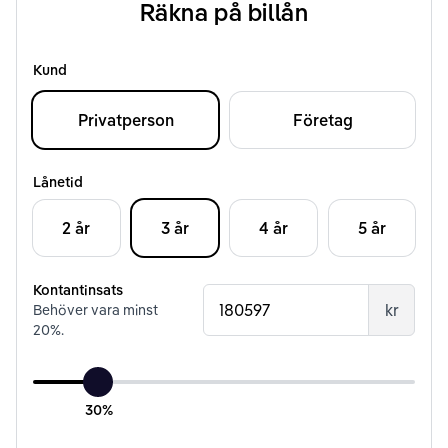
Räkna på billån
Kund
Privatperson
Företag
Lånetid
2 år
3 år
4 år
5 år
Kontantinsats
kr
Behöver vara minst
20
%.
30%