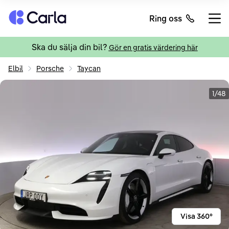
Tillbaka till startsidan
Ring oss
Öppn
Ska du sälja din bil?
Gör en gratis värdering här
Elbil
Porsche
Taycan
1/48
Visa 360°