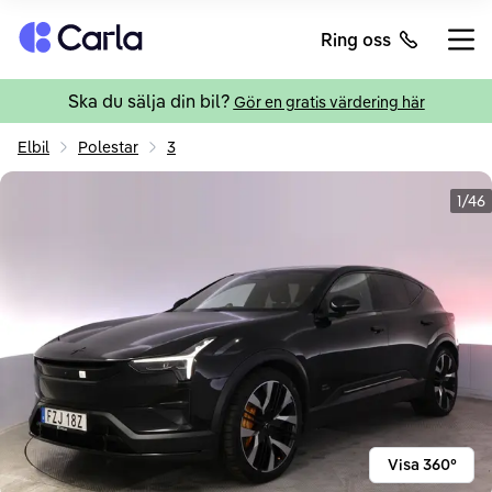
Tillbaka till startsidan
Ring oss
Öppn
Ska du sälja din bil?
Gör en gratis värdering här
Elbil
Polestar
3
1/46
Visa 360°