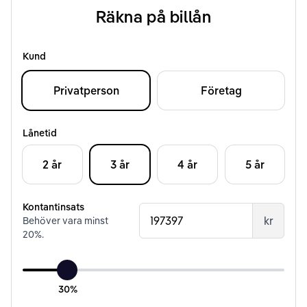
Räkna på billån
Kund
Privatperson
Företag
Lånetid
2 år
3 år
4 år
5 år
Kontantinsats
kr
Behöver vara minst
20
%.
30%