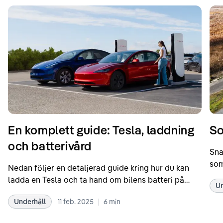
En komplett guide: Tesla, laddning
So
och batterivård
Sna
som
Nedan följer en detaljerad guide kring hur du kan
som
ladda en Tesla och ta hand om bilens batteri på
Un
kör
bästa sätt. Informationen är baserad på Teslas
dat
|
Underhåll
11 feb. 2025
6
min
rekommendationer samt våra egna erfarenheter
se 
kring elbilar. Notera att Tesla ibland uppdaterar