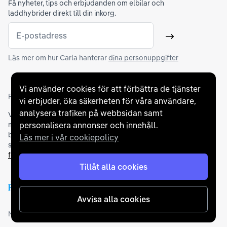
Få nyheter, tips och erbjudanden om elbilar och
laddhybrider direkt till din inkorg.
E-postadress
Skicka
Läs mer om hur Carla hanterar
dina personuppgifter
Vi använder cookies för att förbättra de tjänster
Partners och betallösningar
vi erbjuder, öka säkerheten för våra användare,
analysera trafiken på webbsidan samt
Vi samarbetar med
flertalet banker
för att erbjuda dig bästa
möjliga finansieringslösning och stödjer en rad olika
personalisera annonser och innehåll.
betalningsmetoder. För att du ska känna dig trygg vid ditt köp
Läs mer i vår cookiepolicy
samarbetar vi med Folksam och AutoConcept gällande
försäkringar och garantier
.
Tillåt alla cookies
Avvisa alla cookies
Medlemskap och utmärkelser