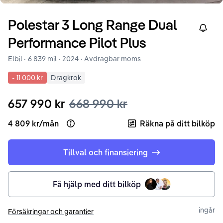
Polestar
3
Long Range Dual
Right
Performance Pilot Plus
Elbil ·
6 839 mil
·
2024
· Avdragbar moms
-
11 000 kr
Dragkrok
657 990 kr
668 990 kr
4 809 kr
/
mån
Räkna på ditt bilköp
Open loan example
Tillval och finansiering
Få hjälp med ditt bilköp
ingår
Försäkringar och garantier