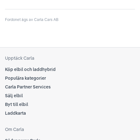
beh
sina rekommendationer, så det kan vara en bra idé
til
att kolla Teslas officiella supportsidor för den
din
senaste informationen.
Fordonet ägs av Carla Cars AB
att
som
Upptäck Carla
Köp elbil och laddhybrid
Populära kategorier
Carla Partner Services
Sälj elbil
Byt till elbil
Laddkarta
Om Carla