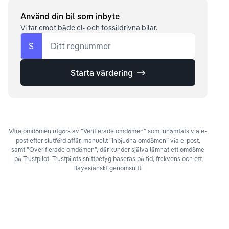
Använd din bil som inbyte
Vi tar emot både el- och fossildrivna bilar.
S
Ditt regnummer
Starta värdering
Våra omdömen utgörs av ”Verifierade omdömen” som inhämtats via e-
post efter slutförd affär, manuellt ”Inbjudna omdömen” via e-post,
samt ”Overifierade omdömen”, där kunder själva lämnat ett omdöme
på Trustpilot. Trustpilots snittbetyg baseras på tid, frekvens och ett
Bayesianskt genomsnitt.