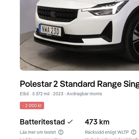
Polestar
2
Standard Range Sing
Elbil ·
5 372 mil
·
2023
· Avdragbar moms
-
2 000 kr
Batteritestad
473
km
Läs mer om testet
Räckvidd enligt WLTP
Batteritest
Rä