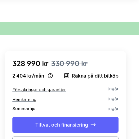
328 990 kr
330 990 kr
2 404 kr
/
mån
Räkna på ditt bilköp
Open loan example
ingår
Försäkringar och garantier
ingår
Hemkörning
Sommarhjul
ingår
Tillval och finansiering