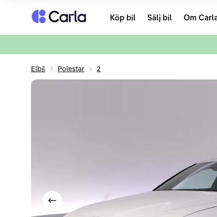
Tillbaka till startsidan
Köp bil
Sälj bil
Om Carl
Elbil
Polestar
2
Visa föregående bild