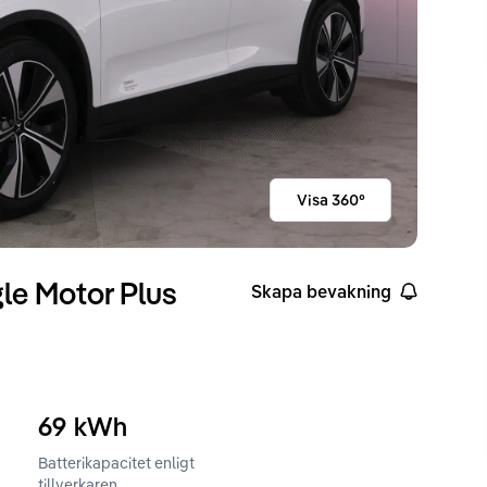
Visa 360°
le Motor Plus
Skapa bevakning
69
kWh
Batterikapacitet enligt
ckvidd enligt WLTP
tillverkaren