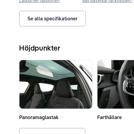
Ladda ner rapporten
Vad påverkar räckvidden?
Se alla specifikationer
Höjdpunkter
Panoramaglastak
Farthållare