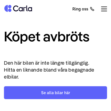
Tillbaka till startsidan
Ring oss
Öppn
Köpet avbröts
Den här bilen är inte längre tillgänglig.
Hitta en liknande bland våra begagnade
elbilar.
Se alla bilar här