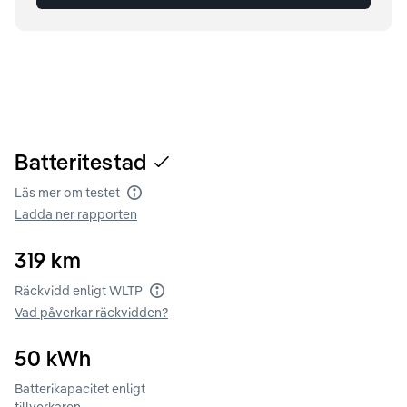
Batteritestad
Läs mer om testet
Batteritest
Ladda ner rapporten
319
km
Räckvidd enligt WLTP
Räckvidd enligt WLTP
Vad påverkar räckvidden?
50
kWh
Batterikapacitet enligt
tillverkaren