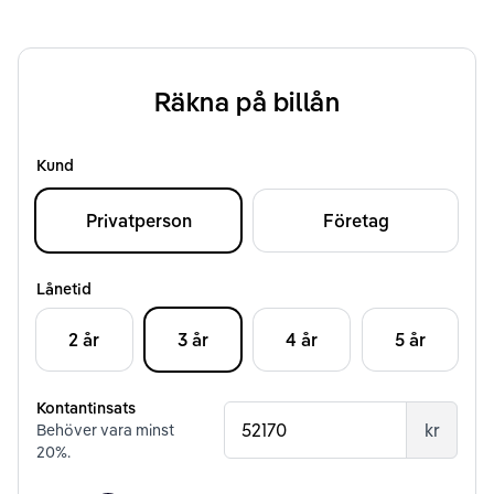
Räkna på billån
Kund
Privatperson
Företag
Lånetid
2 år
3 år
4 år
5 år
Kontantinsats
kr
Behöver vara minst
20
%.