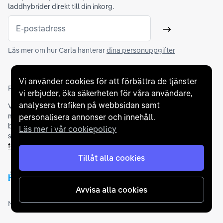
laddhybrider direkt till din inkorg.
E-postadress
Skicka
Läs mer om hur Carla hanterar
dina personuppgifter
Vi använder cookies för att förbättra de tjänster
Partners och betallösningar
vi erbjuder, öka säkerheten för våra användare,
analysera trafiken på webbsidan samt
Vi samarbetar med
flertalet banker
för att erbjuda dig bästa
möjliga finansieringslösning och stödjer en rad olika
personalisera annonser och innehåll.
betalningsmetoder. För att du ska känna dig trygg vid ditt köp
Läs mer i vår cookiepolicy
samarbetar vi med Folksam och AutoConcept gällande
försäkringar och garantier
.
Tillåt alla cookies
Avvisa alla cookies
Medlemskap och utmärkelser