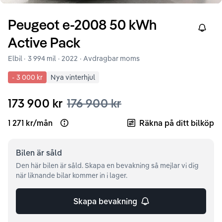
Peugeot
e-2008
50 kWh
Right
Active Pack
Elbil ·
3 994 mil
·
2022
· Avdragbar moms
-
3 000 kr
Nya vinterhjul
173 900 kr
176 900 kr
1 271 kr
/
mån
Räkna på ditt bilköp
Open loan example
Bilen är
såld
Den här bilen är såld. Skapa en bevakning så mejlar vi dig
när liknande bilar kommer in i lager.
Skapa bevakning