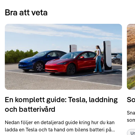
Bra att veta
En komplett guide: Tesla, laddning
So
och batterivård
Sna
som
Nedan följer en detaljerad guide kring hur du kan
som
ladda en Tesla och ta hand om bilens batteri på
Un
kör