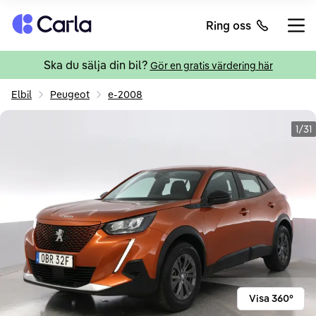
Tillbaka till startsidan
Ring oss
Öppn
Ska du sälja din bil?
Gör en gratis värdering här
Elbil
Peugeot
e-2008
1/31
Visa 360°