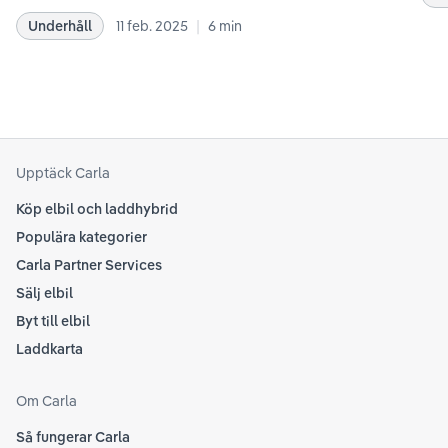
bästa sätt. Informationen är baserad på Teslas
dat
|
Underhåll
11 feb. 2025
6
min
rekommendationer samt våra egna erfarenheter
se 
kring elbilar. Notera att Tesla ibland uppdaterar
beh
sina rekommendationer, så det kan vara en bra idé
til
att kolla Teslas officiella supportsidor för den
din
senaste informationen.
att
som
Upptäck Carla
Köp elbil och laddhybrid
Populära kategorier
Carla Partner Services
Sälj elbil
Byt till elbil
Laddkarta
Om Carla
Så fungerar Carla