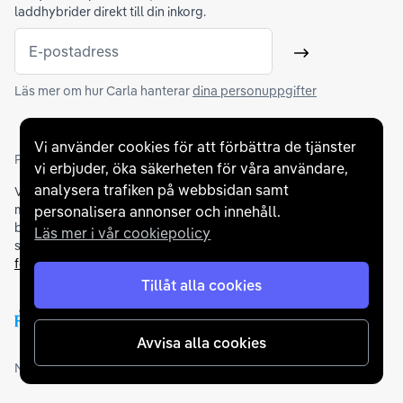
laddhybrider direkt till din inkorg.
E-postadress
Skicka
Läs mer om hur Carla hanterar
dina personuppgifter
Vi använder cookies för att förbättra de tjänster
Partners och betallösningar
vi erbjuder, öka säkerheten för våra användare,
analysera trafiken på webbsidan samt
Vi samarbetar med
flertalet banker
för att erbjuda dig bästa
möjliga finansieringslösning och stödjer en rad olika
personalisera annonser och innehåll.
betalningsmetoder. För att du ska känna dig trygg vid ditt köp
Läs mer i vår cookiepolicy
samarbetar vi med Folksam och AutoConcept gällande
försäkringar och garantier
.
Tillåt alla cookies
Avvisa alla cookies
Medlemskap och utmärkelser