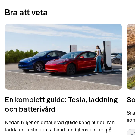
Bra att veta
En komplett guide: Tesla, laddning
So
och batterivård
Sna
som
Nedan följer en detaljerad guide kring hur du kan
som
ladda en Tesla och ta hand om bilens batteri på
Un
kör