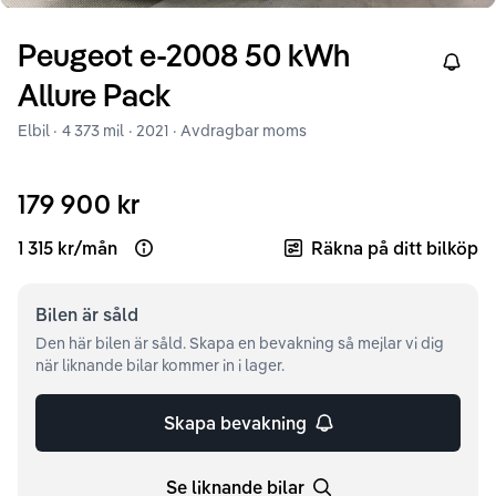
Peugeot
e-2008
50 kWh
Right
Allure Pack
Elbil ·
4 373 mil
·
2021
· Avdragbar moms
179 900 kr
1 315 kr
/
mån
Räkna på ditt bilköp
Open loan example
Bilen är
såld
Den här bilen är såld. Skapa en bevakning så mejlar vi dig
när liknande bilar kommer in i lager.
Skapa bevakning
Se liknande bilar