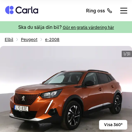
Tillbaka till startsidan
Ring oss
Öppn
Ska du sälja din bil?
Gör en gratis värdering här
Elbil
Peugeot
e-2008
1/31
Visa 360°