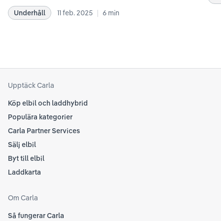
bästa sätt. Informationen är baserad på Teslas
dat
|
Underhåll
11 feb. 2025
6
min
rekommendationer samt våra egna erfarenheter
se 
kring elbilar. Notera att Tesla ibland uppdaterar
beh
sina rekommendationer, så det kan vara en bra idé
til
att kolla Teslas officiella supportsidor för den
din
senaste informationen.
att
som
Upptäck Carla
Köp elbil och laddhybrid
Populära kategorier
Carla Partner Services
Sälj elbil
Byt till elbil
Laddkarta
Om Carla
Så fungerar Carla