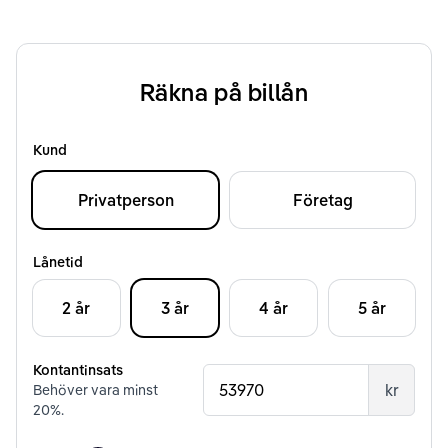
Räkna på billån
Kund
Privatperson
Företag
Lånetid
2 år
3 år
4 år
5 år
Kontantinsats
kr
Behöver vara minst
20
%.