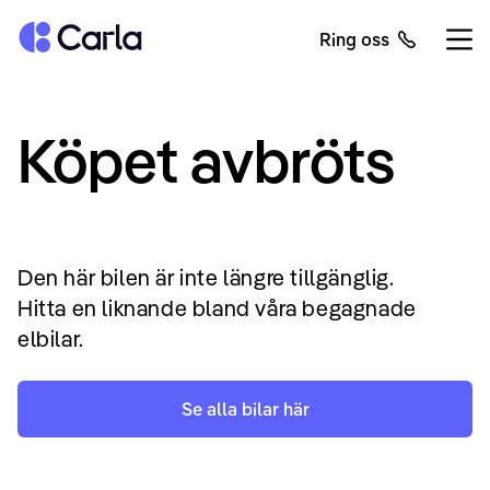
Tillbaka till startsidan
Ring oss
Öppn
Köpet avbröts
Den här bilen är inte längre tillgänglig.
Hitta en liknande bland våra begagnade
elbilar.
Se alla bilar här