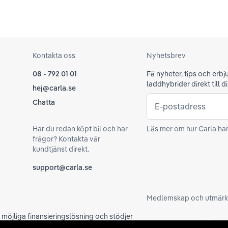
Kontakta oss
Nyhetsbrev
08 - 792 01 01
Få nyheter, tips och erb
laddhybrider direkt till di
hej@carla.se
Chatta
E-postadress
Har du redan köpt bil och har
Läs mer om hur Carla ha
frågor? Kontakta vår
kundtjänst direkt.
support@carla.se
Medlemskap och utmärk
a möjliga finansieringslösning och stödjer
ygg vid ditt köp samarbetar vi med