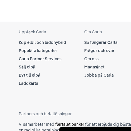
Upptäck Carla
Om Carla
Köp elbil och laddhybrid
Så fungerar Carla
Populära kategorier
Frågor och svar
Carla Partner Services
Om oss
Sälj elbil
Magasinet
Byt till elbil
Jobba på Carla
Laddkarta
Partners och betallösningar
Vi samarbetar med
flertalet banker
för att erbjuda dig bäst
en rad olika betalningsmetoder. För att du ska känna dig tr