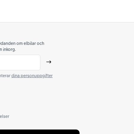
judanden om elbilar och
n inkorg.
Skicka
nterar
dina personuppgifter
elser