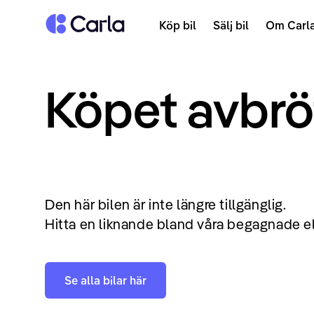
Tillbaka till startsidan
Köp bil
Sälj bil
Om Carl
Köpet avbrö
Den här bilen är inte längre tillgänglig.
Hitta en liknande bland våra begagnade el
Se alla bilar här