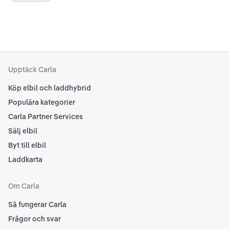
se 
kring elbilar. Notera att Tesla ibland uppdaterar
beh
sina rekommendationer, så det kan vara en bra idé
til
att kolla Teslas officiella supportsidor för den
din
senaste informationen.
att
som
Upptäck Carla
Köp elbil och laddhybrid
Populära kategorier
Carla Partner Services
Sälj elbil
Byt till elbil
Laddkarta
Om Carla
Så fungerar Carla
Frågor och svar