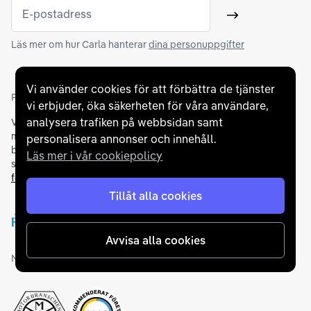
E-postadress
Skicka
Läs mer om hur Carla hanterar
dina personuppgifter
Vi använder cookies för att förbättra de tjänster
Partners och betallösningar
vi erbjuder, öka säkerheten för våra användare,
analysera trafiken på webbsidan samt
Vi samarbetar med
flertalet banker
för att erbjuda dig bästa
möjliga finansieringslösning och stödjer en rad olika
personalisera annonser och innehåll.
betalningsmetoder. För att du ska känna dig trygg vid ditt köp
Läs mer i vår cookiepolicy
samarbetar vi med Folksam och AutoConcept gällande
försäkringar och garantier
.
Tillåt alla cookies
Avvisa alla cookies
Medlemskap och utmärkelser