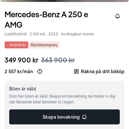
Mercedes-Benz
A
250 e
Right
AMG
Laddhybrid ·
2 051 mil
·
2023
· Avdragbar moms
-
14 000 kr
Räntekampanj
349 900 kr
363 900 kr
2 557 kr
/
mån
Räkna på ditt bilköp
Open loan example
Bilen är
såld
Den här bilen är såld. Skapa en bevakning så mejlar vi dig
när liknande bilar kommer in i lager.
Skapa bevakning