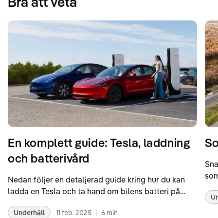
Bra att veta
En komplett guide: Tesla, laddning
So
och batterivård
Sna
som
Nedan följer en detaljerad guide kring hur du kan
som
ladda en Tesla och ta hand om bilens batteri på
Un
kör
bästa sätt. Informationen är baserad på Teslas
dat
|
Underhåll
11 feb. 2025
6
min
rekommendationer samt våra egna erfarenheter