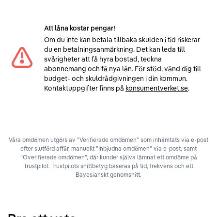
Att låna kostar pengar!
Om du inte kan betala tillbaka skulden i tid riskerar
du en betalningsanmärkning. Det kan leda till
svårigheter att få hyra bostad, teckna
abonnemang och få nya lån. För stöd, vänd dig till
budget- och skuldrådgivningen i din kommun.
Kontaktuppgifter finns på
konsumentverket.se
.
Våra omdömen utgörs av ”Verifierade omdömen” som inhämtats via e-post
efter slutförd affär, manuellt ”Inbjudna omdömen” via e-post, samt
”Overifierade omdömen”, där kunder själva lämnat ett omdöme på
Trustpilot. Trustpilots snittbetyg baseras på tid, frekvens och ett
Bayesianskt genomsnitt.