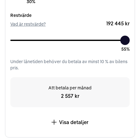
30%
Restvärde
192 445 kr
Vad är restvärde?
55%
Under
lånetiden
behöver du betala av minst
10
% av bilens
pris.
Att betala per månad
2 557 kr
Visa detaljer