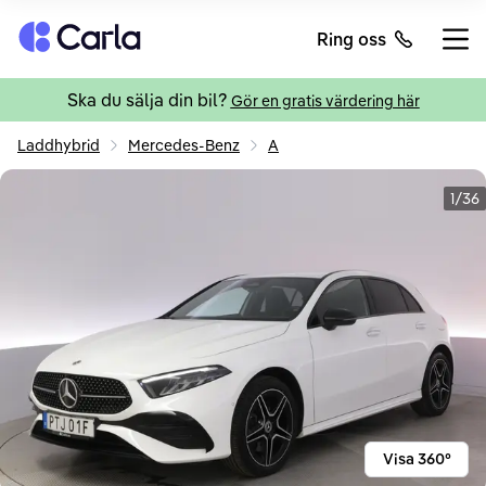
Tillbaka till startsidan
Ring oss
Öppn
Ska du sälja din bil?
Gör en gratis värdering här
Laddhybrid
Mercedes-Benz
A
1/36
Visa 360°