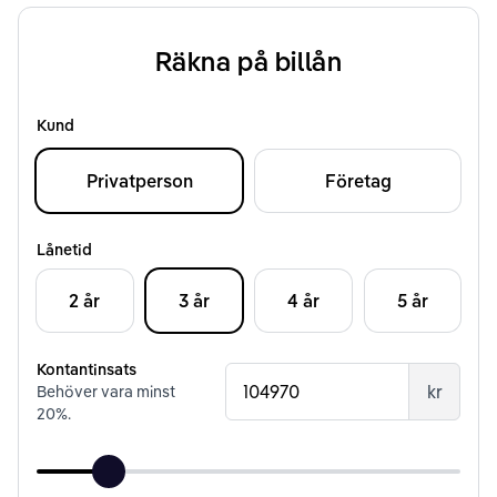
Räkna på billån
Kund
Privatperson
Företag
Lånetid
2 år
3 år
4 år
5 år
Kontantinsats
kr
Behöver vara minst
20
%.