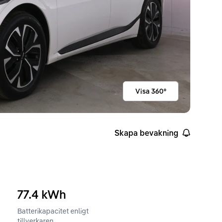
Visa 360°
Skapa bevakning
77.4
kWh
Batterikapacitet enligt
ckvidd enligt WLTP
tillverkaren