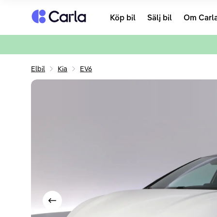
Tillbaka till startsidan
Köp bil
Sälj bil
Om Carl
Elbil
Kia
EV6
Visa föregående bild