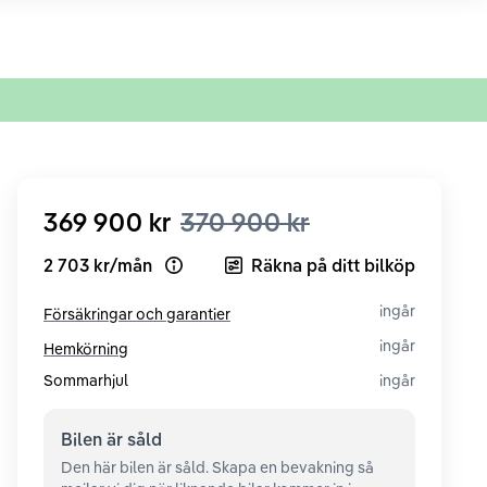
369 900 kr
370 900 kr
2 703 kr
/
mån
Räkna på ditt bilköp
Open loan example
ingår
Försäkringar och garantier
ingår
Hemkörning
Sommarhjul
ingår
Bilen är
såld
Den här bilen är såld. Skapa en bevakning så