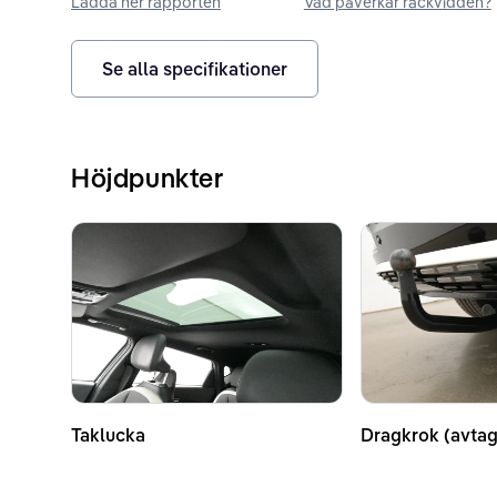
Ladda ner rapporten
Vad påverkar räckvidden?
Se alla specifikationer
Höjdpunkter
Taklucka
Dragkrok (avtag