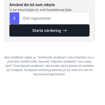
Använd din bil som inbyte
Vi tar emot både el- och fossildrivna bilar.
S
Ditt regnummer
Starta värdering
Våra omdömen utgörs av ”Verifierade omdömen” som inhämtats via e-
post efter slutförd affär, manuellt ”Inbjudna omdömen” via e-post,
samt ”Overifierade omdömen”, där kunder själva lämnat ett omdöme
på Trustpilot. Trustpilots snittbetyg baseras på tid, frekvens och ett
Bayesianskt genomsnitt.