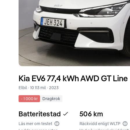
Kia
EV6
77,4 kWh AWD GT Line
Elbil ·
10 113 mil
·
2023
-
1 000 kr
Dragkrok
Batteritestad
506
km
Läs mer om testet
Räckvidd enligt WLTP
Batteritest
Rä