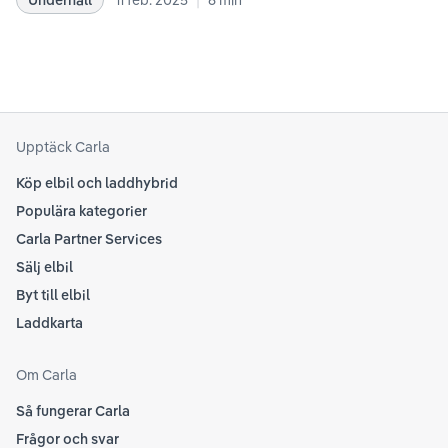
rekommendationer samt våra egna erfarenheter
se 
kring elbilar. Notera att Tesla ibland uppdaterar
beh
sina rekommendationer, så det kan vara en bra idé
til
att kolla Teslas officiella supportsidor för den
din
senaste informationen.
att
som
Upptäck Carla
Köp elbil och laddhybrid
Populära kategorier
Carla Partner Services
Sälj elbil
Byt till elbil
Laddkarta
Om Carla
Så fungerar Carla
Frågor och svar