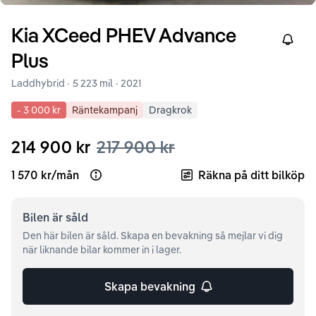
Kia
XCeed
PHEV Advance
Right
Plus
Laddhybrid ·
5 223 mil
·
2021
-
3 000 kr
Räntekampanj
Dragkrok
214 900 kr
217 900 kr
1 570 kr
/
mån
Räkna på ditt bilköp
Open loan example
Bilen är
såld
Den här bilen är såld. Skapa en bevakning så mejlar vi dig
när liknande bilar kommer in i lager.
Skapa bevakning