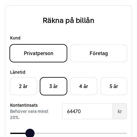
Räkna på billån
Kund
Privatperson
Företag
Lånetid
2 år
3 år
4 år
5 år
Kontantinsats
kr
Behöver vara minst
20
%.