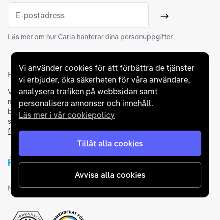
E-postadress
Skicka
Läs mer om hur Carla hanterar
dina personuppgifter
Vi använder cookies för att förbättra de tjänster
Partners och betallösningar
vi erbjuder, öka säkerheten för våra användare,
analysera trafiken på webbsidan samt
Vi samarbetar med
flertalet banker
för att erbjuda dig bästa
möjliga finansieringslösning och stödjer en rad olika
personalisera annonser och innehåll.
betalningsmetoder. För att du ska känna dig trygg vid ditt köp
Läs mer i vår cookiepolicy
samarbetar vi med Folksam och AutoConcept gällande
försäkringar och garantier
.
Tillåt alla cookies
Avvisa alla cookies
Medlemskap och utmärkelser