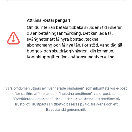
Att låna kostar pengar!
Om du inte kan betala tillbaka skulden i tid riskerar
du en betalningsanmärkning. Det kan leda till
svårigheter att få hyra bostad, teckna
abonnemang och få nya lån. För stöd, vänd dig till
budget- och skuldrådgivningen i din kommun.
Kontaktuppgifter finns på
konsumentverket.se
.
Våra omdömen utgörs av ”Verifierade omdömen” som inhämtats via e-post
efter slutförd affär, manuellt ”Inbjudna omdömen” via e-post, samt
”Overifierade omdömen”, där kunder själva lämnat ett omdöme på
Trustpilot. Trustpilots snittbetyg baseras på tid, frekvens och ett
Bayesianskt genomsnitt.