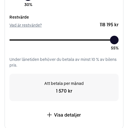
30%
Restvärde
118 195 kr
Vad är restvärde?
55%
Under
lånetiden
behöver du betala av minst
10
% av bilens
pris.
Att betala per månad
1 570 kr
Visa detaljer