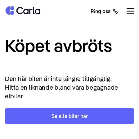
Tillbaka till startsidan
Ring oss
Öppn
Köpet avbröts
Den här bilen är inte längre tillgänglig.
Hitta en liknande bland våra begagnade
elbilar.
Se alla bilar här