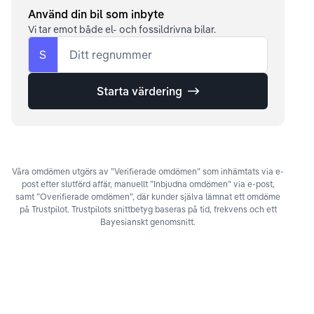
Använd din bil som inbyte
Vi tar emot både el- och fossildrivna bilar.
S
Ditt regnummer
Starta värdering
Våra omdömen utgörs av ”Verifierade omdömen” som inhämtats via e-
post efter slutförd affär, manuellt ”Inbjudna omdömen” via e-post,
samt ”Overifierade omdömen”, där kunder själva lämnat ett omdöme
på Trustpilot. Trustpilots snittbetyg baseras på tid, frekvens och ett
Bayesianskt genomsnitt.