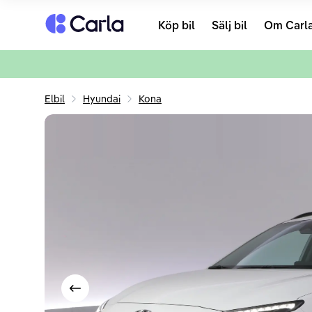
Tillbaka till startsidan
Köp bil
Sälj bil
Om Carl
Elbil
Hyundai
Kona
Visa föregående bild