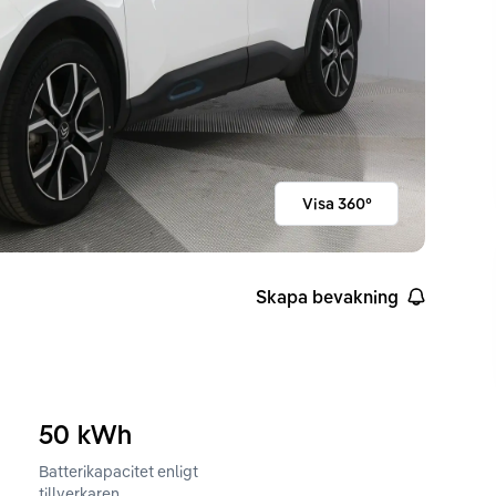
Visa 360°
Skapa bevakning
50
kWh
Batterikapacitet enligt
ckvidd enligt WLTP
tillverkaren