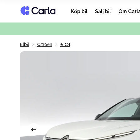
Tillbaka till startsidan
Köp bil
Sälj bil
Om Carl
Elbil
Citroën
e-C4
Visa föregående bild