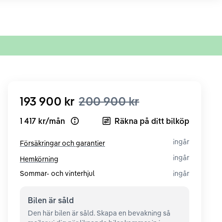
193 900 kr
200 900 kr
1 417 kr
/
mån
Räkna på ditt bilköp
Open loan example
ingår
Försäkringar och garantier
ingår
Hemkörning
Sommar- och vinterhjul
ingår
Bilen är
såld
Den här bilen är såld. Skapa en bevakning så