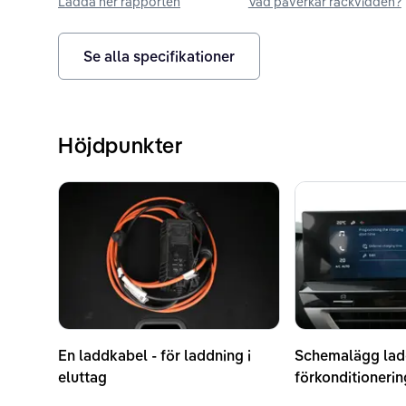
Ladda ner rapporten
Vad påverkar räckvidden?
Se alla specifikationer
Höjdpunkter
En laddkabel - för laddning i
Schemalägg lad
eluttag
förkonditioneri