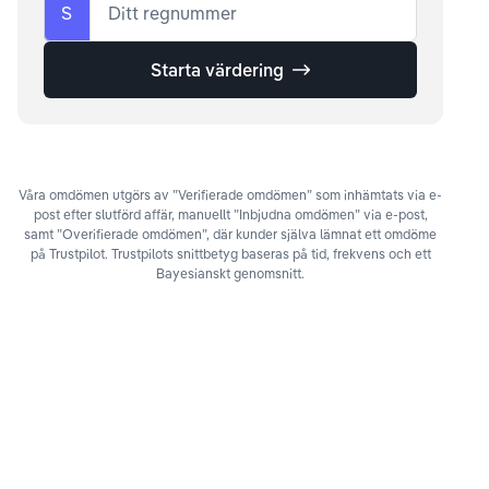
S
Ditt regnummer
Starta värdering
Våra omdömen utgörs av ”Verifierade omdömen” som inhämtats via e-
post efter slutförd affär, manuellt ”Inbjudna omdömen” via e-post,
samt ”Overifierade omdömen”, där kunder själva lämnat ett omdöme
på Trustpilot. Trustpilots snittbetyg baseras på tid, frekvens och ett
Bayesianskt genomsnitt.