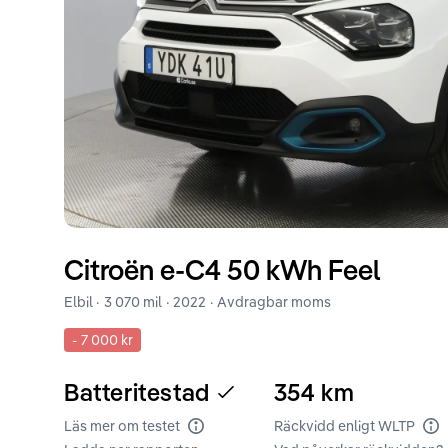
Citroën
e-C4
50 kWh Feel
Elbil ·
3 070 mil
·
2022
· Avdragbar moms
-
7 000 kr
Batteritestad
354
km
Läs mer om testet
Räckvidd enligt WLTP
Batteritest
Rä